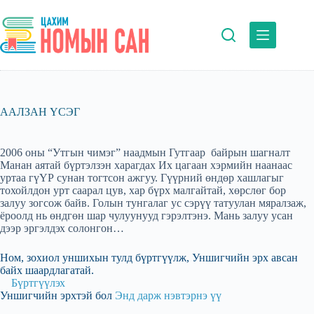
Skip
to
content
ААЛЗАН ҮСЭГ
2006 оны “Утгын чимэг” наадмын Гутгаар байрын шагналт
Манан аятай бүртэлзэн харагдах Их цагаан хэрмийн наанаас
уртаа гүҮР сунан тогтсон ажгуу. Гүүрний өндөр хашлагыг
тохойлдон урт саарал цув, хар бүрх малгайтай, хөрслөг бор
залуу зогсож байв. Голын тунгалаг ус сэрүү татуулан мяралзаж,
ёроолд нь өндгөн шар чулуунууд гэрэлтэнэ. Мань залуу усан
дээр эргэлдэх солонгон…
Ном, зохиол уншихын тулд бүртгүүлж, Уншигчийн эрх авсан
байх шаардлагатай.
Бүртгүүлэх
Уншигчийн эрхтэй бол
Энд дарж нэвтэрнэ үү