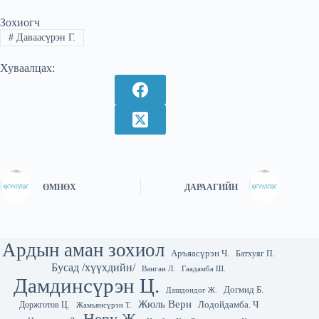
Зохиогч
#
Даваасүрэн Г.
Хуваалцах:
ӨМНӨХ
ДАРААГИЙН
Ардын аман зохиол
Аръяасүрэн Ч.
Батхуяг П.
Бусад /хүүхдийн/
Гаадамба Ш.
Ванган Л.
Дамдинсүрэн Ц.
Догмид Б.
Дашдондог Ж.
Жюль Верн
Лодойдамба. Ч
Доржготов Ц.
Жамьянсүрэн Т.
Неру Ж.