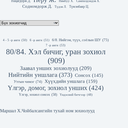
Нацагдорж Д.
Нямбуу Х.
Сампилдэндэв Х.
Содномдорж Д.
Түмэнбаяр Ц.
Түдэв Л.
6/8. Нийгэм, түүх, соёлын ШУ
(75)
4 - 5 -р анги
(50)
6 -р анги
(51)
7 -р анги
(53)
80/84. Хэл бичиг, уран зохиол
(909)
Заавал унших зохиолууд
(209)
Нийтийн уншлага
(373)
Сонсох
(145)
Хүүхдийн уншлага
(159)
Утгын чимэг
(74)
Үлгэр, домог, зохиол унших
(424)
Үлгэр, зохиол сонсох
(58)
Үндэсний бичгээр
(48)
Маршал Х.Чойбалсангийн тухай ном зохиолууд