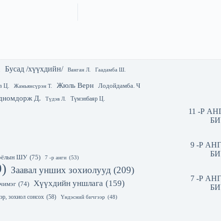
Бусад /хүүхдийн/
.
Гаадамба Ш.
Ванган Л.
Жюль Верн
Лодойдамба. Ч
в Ц.
Жамьянсүрэн Т.
дномдорж Д.
Түмэнбаяр Ц.
Түдэв Л.
11 -Р А
БИ
9 -Р А
БИ
 соёлын ШУ
(75)
7 -р анги
(53)
9)
Заавал унших зохиолууд
(209)
7 -Р А
Хүүхдийн уншлага
(159)
чимэг
(74)
БИ
эр, зохиол сонсох
(58)
Үндэсний бичгээр
(48)