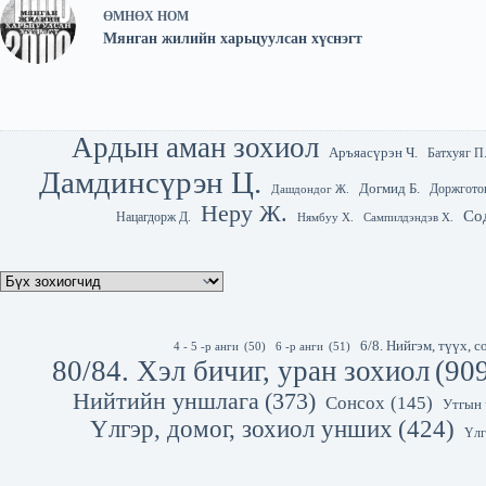
ӨМНӨХ
НОМ
Мянган жилийн харьцуулсан хүснэгт
Ардын аман зохиол
Аръяасүрэн Ч.
Батхуяг П
Дамдинсүрэн Ц.
Догмид Б.
Доржгото
Дашдондог Ж.
Неру Ж.
Со
Нацагдорж Д.
Нямбуу Х.
Сампилдэндэв Х.
6/8. Нийгэм, түүх,
4 - 5 -р анги
(50)
6 -р анги
(51)
80/84. Хэл бичиг, уран зохиол
(90
Нийтийн уншлага
(373)
Сонсох
(145)
Утгын 
Үлгэр, домог, зохиол унших
(424)
Үлг