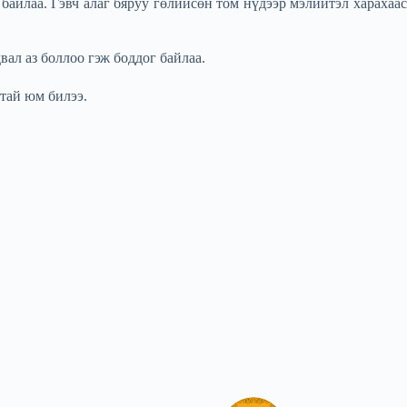
байлаа. Гэвч алаг бяруу гөлийсөн том нүдээр мэлийтэл харахаас
вал аз боллоо гэж боддог байлаа.
нтай юм билээ.