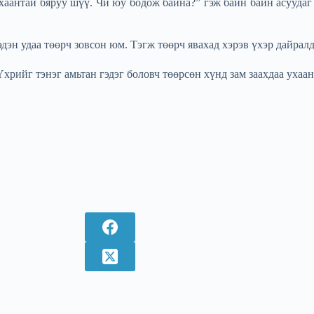
аантай бяруу шүү. Чи юу бодож байна?” гэж байн байн асуудаг 
эн удаа төөрч зовсон юм. Тэгж төөрч явахад хэрэв үхэр дайралд
Үхрийг тэнэг амьтан гэдэг боловч төөрсөн хүнд зам заахдаа ухаа