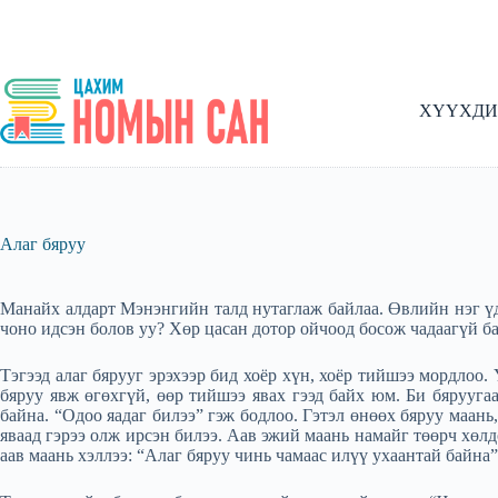
Skip
to
content
ХҮҮХДИ
Алаг бяруу
Манайх алдарт Мэнэнгийн талд нутаглаж байлаа. Өвлийн нэг үдэ
чоно идсэн болов уу? Хөр цасан дотор ойчоод босож чадаагүй ба
Тэгээд алаг бярууг эрэхээр бид хоёр хүн, хоёр тийшээ мордлоо. 
бяруу явж өгөхгүй, өөр тийшээ явах гээд байх юм. Би бярууга
байна. “Одоо яадаг билээ” гэж бодлоо. Гэтэл өнөөх бяруу маань
яваад гэрээ олж ирсэн билээ. Аав эжий маань намайг төөрч хөлдө
аав маань хэллээ: “Алаг бяруу чинь чамаас илүү ухаантай байна”