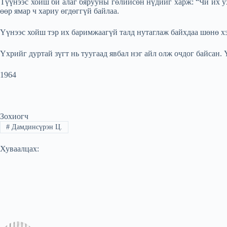
Түүнээс хойш би алаг бярууны гөлийсөн нүдийг харж: “Чи их ух
өөр ямар ч хариу өгдөггүй байлаа.
Үүнээс хойш тэр их баримжаагүй талд нутаглаж байхдаа шөнө хэд
Үхрийг дуртай зүгт нь туугаад явбал нэг айл олж очдог байсан. 
1964
Зохиогч
#
Дамдинсүрэн Ц.
Хуваалцах: