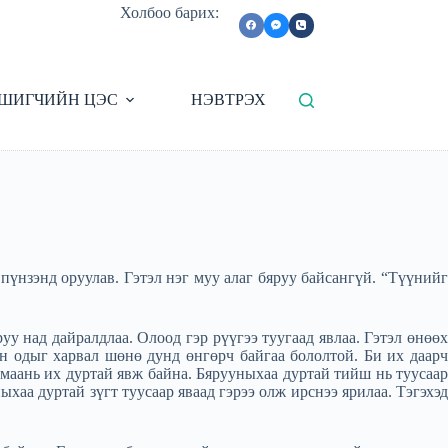
Холбоо барих:
ШИГЧИЙН ЦЭС
НЭВТРЭХ
пүнзэнд оруулав. Гэтэл нэг муу алаг бяруу байсангүй. “Түүнийг
уу над дайралдлаа. Олоод гэр рүүгээ туугаад явлаа. Гэтэл өнөөх
йн одыг харвал шөнө дунд өнгөрч байгаа бололтой. Би их даарч
у маань их дуртай явж байна. Бярууныхаа дуртай тийш нь туусаар
ыхаа дуртай зүгт туусаар яваад гэрээ олж ирснээ ярилаа. Тэгэхэд