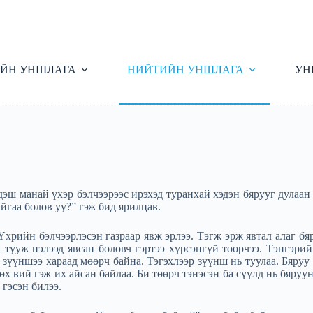
ЙН УНШЛАГА
НИЙТИЙН УНШЛАГА
УН
ш манай үхэр бэлчээрээс ирэхэд туранхай хэдэн бярууг дулаан 
йгаа болов уу?” гэж бид ярилцав.
Үхрийн бэлчээрлэсэн газраар явж эрлээ. Тэгж эрж явтал алаг бяр
а тууж нэлээд явсан боловч гэртээ хүрсэнгүй төөрчээ. Тэнгэри
, зүүншээ хараад мөөрч байна. Тэгэхлээр зүүнш нь туулаа. Бяру
х вий гэж их айсан байлаа. Би төөрч тэнэсэн ба сүүлд нь бяруун
 гэсэн билээ.