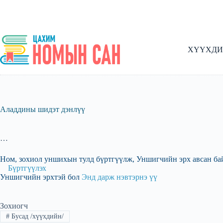
Skip
to
content
ХҮҮХДИ
Аладдины шидэт дэнлүү
…
Ном, зохиол уншихын тулд бүртгүүлж, Уншигчийн эрх авсан ба
Бүртгүүлэх
Уншигчийн эрхтэй бол
Энд дарж нэвтэрнэ үү
Зохиогч
#
Бусад /хүүхдийн/