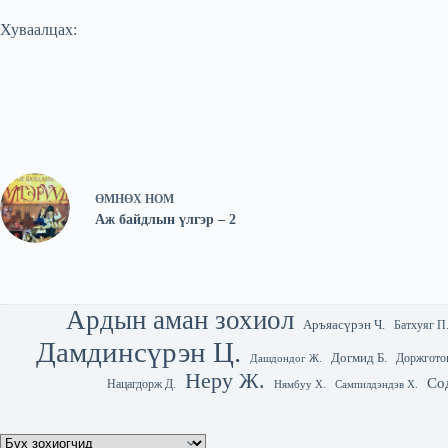
Хуваалцах:
ӨМНӨХ
НОМ
Аж байдлын үлгэр – 2
Ардын аман зохиол
Аръяасүрэн Ч.
Батхуяг П
Дамдинсүрэн Ц.
Догмид Б.
Доржгото
Дашдондог Ж.
Неру Ж.
Со
Нацагдорж Д.
Нямбуу Х.
Сампилдэндэв Х.