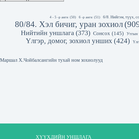
6/8. Нийгэм, түүх,
4 - 5 -р анги
(50)
6 -р анги
(51)
80/84. Хэл бичиг, уран зохиол
(90
Нийтийн уншлага
(373)
Сонсох
(145)
Утгын 
Үлгэр, домог, зохиол унших
(424)
Үлг
Маршал Х.Чойбалсангийн тухай ном зохиолууд
ХҮҮХДИЙН УНШЛАГА