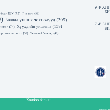
9 -Р А
БИ
 соёлын ШУ
(75)
7 -р анги
(53)
9)
Заавал унших зохиолууд
(209)
7 -Р А
Хүүхдийн уншлага
(159)
чимэг
(74)
БИ
эр, зохиол сонсох
(58)
Үндэсний бичгээр
(48)
Холбоо барих: