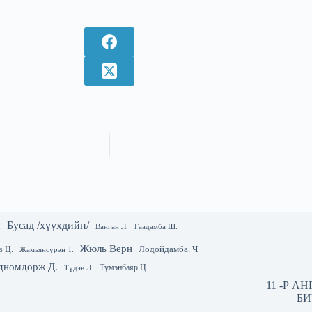
Бусад /хүүхдийн/
.
Гаадамба Ш.
Ванган Л.
Жюль Верн
Лодойдамба. Ч
в Ц.
Жамьянсүрэн Т.
дномдорж Д.
Түмэнбаяр Ц.
Түдэв Л.
11 -Р А
БИ