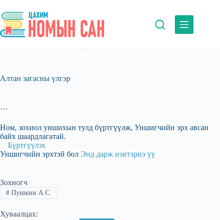
Skip
to
content
Алтан загасны үлгэр
…
Ном, зохиол уншихын тулд бүртгүүлж, Уншигчийн эрх авсан
байх шаардлагатай.
Бүртгүүлэх
Уншигчийн эрхтэй бол
Энд дарж нэвтэрнэ үү
Зохиогч
#
Пушкин А.С.
Хуваалцах: