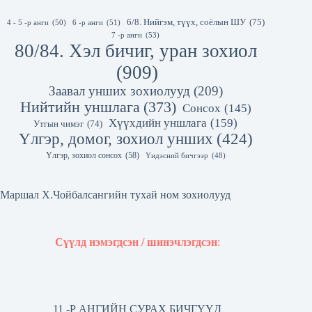
6/8. Нийгэм, түүх, соёлын ШУ
(75)
4 - 5 -р анги
(50)
6 -р анги
(51)
7 -р анги
(53)
80/84. Хэл бичиг, уран зохиол
(909)
Заавал унших зохиолууд
(209)
Нийтийн уншлага
(373)
Сонсох
(145)
Хүүхдийн уншлага
(159)
Утгын чимэг
(74)
Үлгэр, домог, зохиол унших
(424)
Үлгэр, зохиол сонсох
(58)
Үндэсний бичгээр
(48)
Маршал Х.Чойбалсангийн тухай ном зохиолууд
Сүүлд нэмэгдсэн / шинэчлэгдсэн
:
11 -Р АНГИЙН СУРАХ БИЧГҮҮД