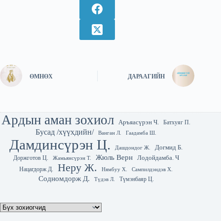
ӨМНӨХ
ДАРААГИЙН
Ардын аман зохиол
Аръяасүрэн Ч.
Батхуяг П.
Бусад /хүүхдийн/
Гаадамба Ш.
Ванган Л.
Дамдинсүрэн Ц.
Догмид Б.
Дашдондог Ж.
Жюль Верн
Лодойдамба. Ч
Доржготов Ц.
Жамьянсүрэн Т.
Неру Ж.
Нацагдорж Д.
Нямбуу Х.
Сампилдэндэв Х.
Содномдорж Д.
Түмэнбаяр Ц.
Түдэв Л.