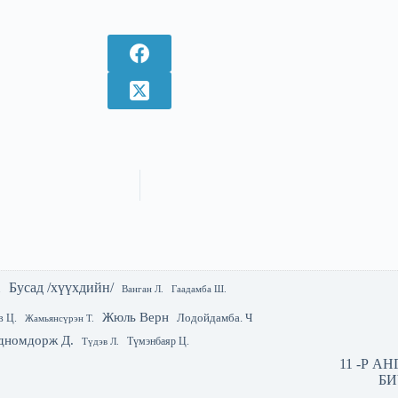
Бусад /хүүхдийн/
.
Гаадамба Ш.
Ванган Л.
Жюль Верн
Лодойдамба. Ч
в Ц.
Жамьянсүрэн Т.
дномдорж Д.
Түмэнбаяр Ц.
Түдэв Л.
11 -Р А
БИ