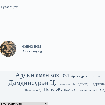
Хуваалцах:
ӨМНӨХ
НОМ
Алтан хүүхэд
Ардын аман зохиол
Аръяасүрэн Ч.
Батхуяг П
Дамдинсүрэн Ц.
Догмид Б.
Доржгото
Дашдондог Ж.
Неру Ж.
Со
Нацагдорж Д.
Нямбуу Х.
Сампилдэндэв Х.