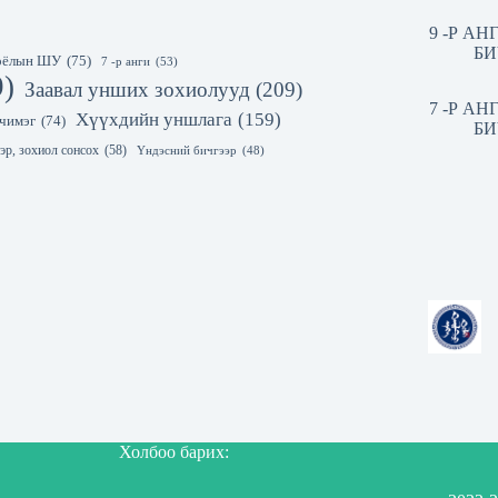
9 -Р А
БИ
 соёлын ШУ
(75)
7 -р анги
(53)
9)
Заавал унших зохиолууд
(209)
7 -Р А
Хүүхдийн уншлага
(159)
чимэг
(74)
БИ
эр, зохиол сонсох
(58)
Үндэсний бичгээр
(48)
Холбоо барих: