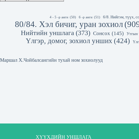
6/8. Нийгэм, түүх,
4 - 5 -р анги
(50)
6 -р анги
(51)
80/84. Хэл бичиг, уран зохиол
(90
Нийтийн уншлага
(373)
Сонсох
(145)
Утгын 
Үлгэр, домог, зохиол унших
(424)
Үлг
Маршал Х.Чойбалсангийн тухай ном зохиолууд
ХҮҮХДИЙН УНШЛАГА