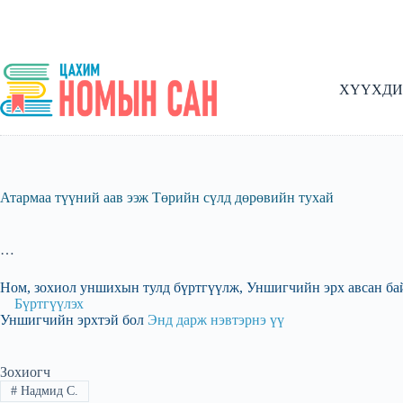
Skip
to
content
ХҮҮХДИ
Атармаа түүний аав ээж Төрийн сүлд дөрөвийн тухай
…
Ном, зохиол уншихын тулд бүртгүүлж, Уншигчийн эрх авсан ба
Бүртгүүлэх
Уншигчийн эрхтэй бол
Энд дарж нэвтэрнэ үү
Зохиогч
#
Надмид С.