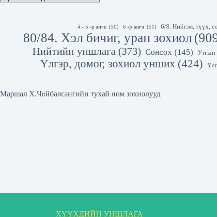
6/8. Нийгэм, түүх,
4 - 5 -р анги
(50)
6 -р анги
(51)
80/84. Хэл бичиг, уран зохиол
(90
Нийтийн уншлага
(373)
Сонсох
(145)
Утгын 
Үлгэр, домог, зохиол унших
(424)
Үлг
Маршал Х.Чойбалсангийн тухай ном зохиолууд
ХҮҮХДИЙН УНШЛАГА