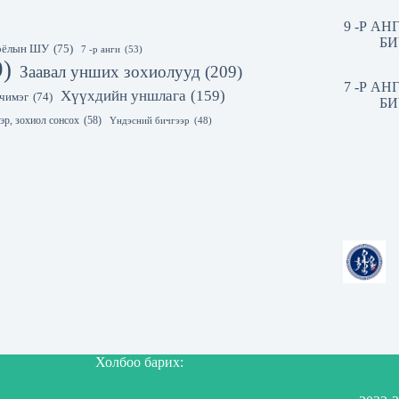
9 -Р А
БИ
 соёлын ШУ
(75)
7 -р анги
(53)
9)
Заавал унших зохиолууд
(209)
7 -Р А
Хүүхдийн уншлага
(159)
чимэг
(74)
БИ
эр, зохиол сонсох
(58)
Үндэсний бичгээр
(48)
Холбоо барих: