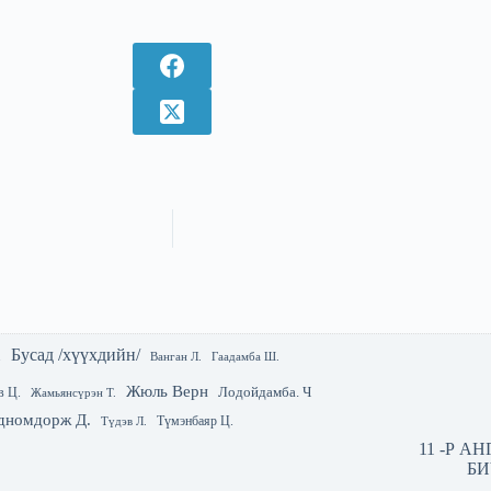
Бусад /хүүхдийн/
.
Гаадамба Ш.
Ванган Л.
Жюль Верн
Лодойдамба. Ч
в Ц.
Жамьянсүрэн Т.
дномдорж Д.
Түмэнбаяр Ц.
Түдэв Л.
11 -Р А
БИ