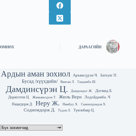
ӨМНӨХ
ДАРААГИЙН
Ардын аман зохиол
Аръяасүрэн Ч.
Батхуяг П.
Бусад /хүүхдийн/
Гаадамба Ш.
Ванган Л.
Дамдинсүрэн Ц.
Догмид Б.
Дашдондог Ж.
Жюль Верн
Лодойдамба. Ч
Доржготов Ц.
Жамьянсүрэн Т.
Неру Ж.
Нацагдорж Д.
Нямбуу Х.
Сампилдэндэв Х.
Содномдорж Д.
Түмэнбаяр Ц.
Түдэв Л.