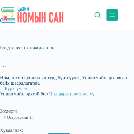
Skip
to
content
Болд хэрхэн хатаагдсан нь
…
Ном, зохиол уншихын тулд бүртгүүлж, Уншигчийн эрх авсан
байх шаардлагатай.
Бүртгүүлэх
Уншигчийн эрхтэй бол
Энд дарж нэвтэрнэ үү
Зохиогч
#
Островский Н.
Хуваалцах: