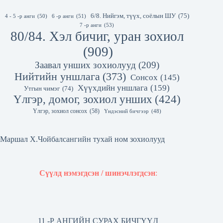
6/8. Нийгэм, түүх, соёлын ШУ
(75)
4 - 5 -р анги
(50)
6 -р анги
(51)
7 -р анги
(53)
80/84. Хэл бичиг, уран зохиол
(909)
Заавал унших зохиолууд
(209)
Нийтийн уншлага
(373)
Сонсох
(145)
Хүүхдийн уншлага
(159)
Утгын чимэг
(74)
Үлгэр, домог, зохиол унших
(424)
Үлгэр, зохиол сонсох
(58)
Үндэсний бичгээр
(48)
Маршал Х.Чойбалсангийн тухай ном зохиолууд
Сүүлд нэмэгдсэн / шинэчлэгдсэн
:
11 -Р АНГИЙН СУРАХ БИЧГҮҮД