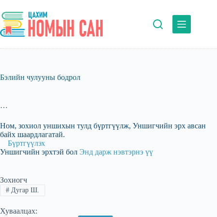
Skip
to
content
Бэлийн чулууны бодрол
…
Ном, зохиол уншихын тулд бүртгүүлж, Уншигчийн эрх авсан
байх шаардлагатай.
Бүртгүүлэх
Уншигчийн эрхтэй бол
Энд дарж нэвтэрнэ үү
Зохиогч
#
Дугар Ш.
Хуваалцах: