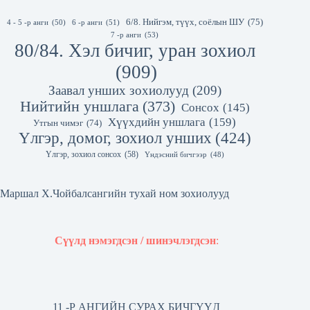
6/8. Нийгэм, түүх, соёлын ШУ
(75)
4 - 5 -р анги
(50)
6 -р анги
(51)
7 -р анги
(53)
80/84. Хэл бичиг, уран зохиол
(909)
Заавал унших зохиолууд
(209)
Нийтийн уншлага
(373)
Сонсох
(145)
Хүүхдийн уншлага
(159)
Утгын чимэг
(74)
Үлгэр, домог, зохиол унших
(424)
Үлгэр, зохиол сонсох
(58)
Үндэсний бичгээр
(48)
Маршал Х.Чойбалсангийн тухай ном зохиолууд
Сүүлд нэмэгдсэн / шинэчлэгдсэн
:
11 -Р АНГИЙН СУРАХ БИЧГҮҮД