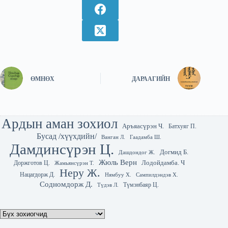
ӨМНӨХ
ДАРААГИЙН
Ардын аман зохиол
Аръяасүрэн Ч.
Батхуяг П.
Бусад /хүүхдийн/
Гаадамба Ш.
Ванган Л.
Дамдинсүрэн Ц.
Догмид Б.
Дашдондог Ж.
Жюль Верн
Лодойдамба. Ч
Доржготов Ц.
Жамьянсүрэн Т.
Неру Ж.
Нацагдорж Д.
Нямбуу Х.
Сампилдэндэв Х.
Содномдорж Д.
Түмэнбаяр Ц.
Түдэв Л.