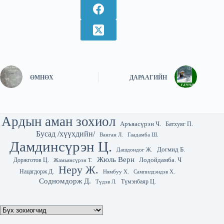
ӨМНӨХ
ДАРААГИЙН
Ардын аман зохиол
Аръяасүрэн Ч.
Батхуяг П.
Бусад /хүүхдийн/
Гаадамба Ш.
Ванган Л.
Дамдинсүрэн Ц.
Догмид Б.
Дашдондог Ж.
Жюль Верн
Лодойдамба. Ч
Доржготов Ц.
Жамьянсүрэн Т.
Неру Ж.
Нацагдорж Д.
Нямбуу Х.
Сампилдэндэв Х.
Содномдорж Д.
Түмэнбаяр Ц.
Түдэв Л.