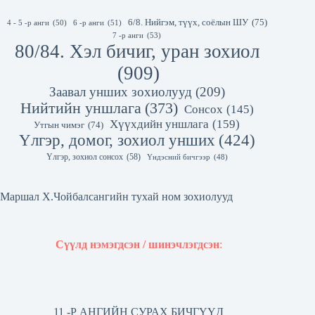
6/8. Нийгэм, түүх, соёлын ШУ
(75)
4 - 5 -р анги
(50)
6 -р анги
(51)
7 -р анги
(53)
80/84. Хэл бичиг, уран зохиол
(909)
Заавал унших зохиолууд
(209)
Нийтийн уншлага
(373)
Сонсох
(145)
Хүүхдийн уншлага
(159)
Утгын чимэг
(74)
Үлгэр, домог, зохиол унших
(424)
Үлгэр, зохиол сонсох
(58)
Үндэсний бичгээр
(48)
Маршал Х.Чойбалсангийн тухай ном зохиолууд
Сүүлд нэмэгдсэн / шинэчлэгдсэн
:
11 -Р АНГИЙН СУРАХ БИЧГҮҮД