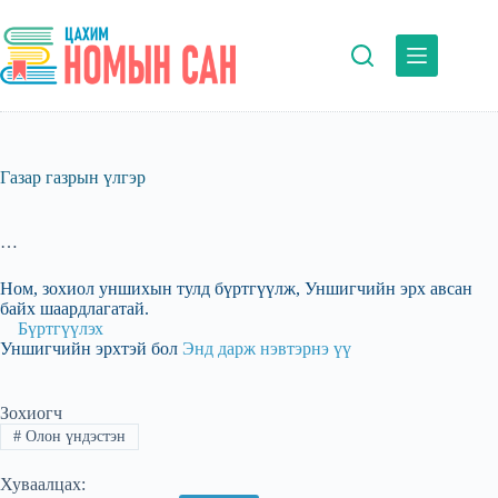
Skip
to
content
Газар газрын үлгэр
…
Ном, зохиол уншихын тулд бүртгүүлж, Уншигчийн эрх авсан
байх шаардлагатай.
Бүртгүүлэх
Уншигчийн эрхтэй бол
Энд дарж нэвтэрнэ үү
Зохиогч
#
Олон үндэстэн
Хуваалцах: