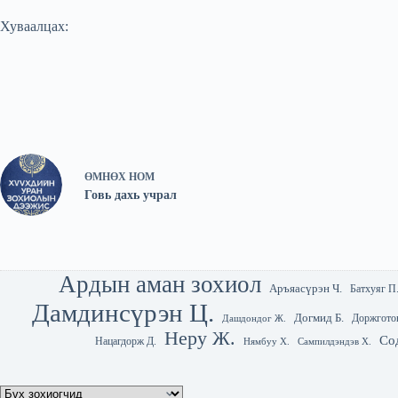
Хуваалцах:
ӨМНӨХ
НОМ
Говь дахь учрал
Ардын аман зохиол
Аръяасүрэн Ч.
Батхуяг П
Дамдинсүрэн Ц.
Догмид Б.
Доржгото
Дашдондог Ж.
Неру Ж.
Со
Нацагдорж Д.
Нямбуу Х.
Сампилдэндэв Х.