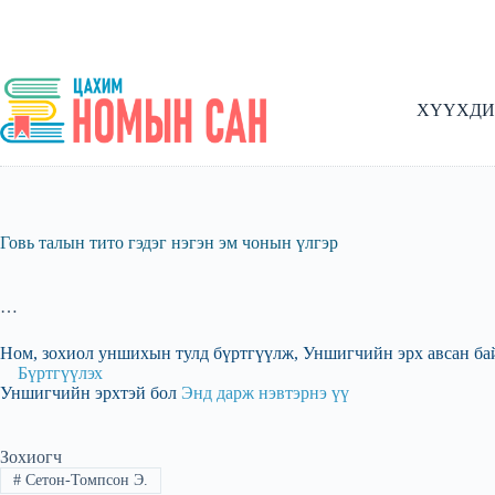
Skip
to
content
ХҮҮХДИ
Говь талын тито гэдэг нэгэн эм чонын үлгэр
…
Ном, зохиол уншихын тулд бүртгүүлж, Уншигчийн эрх авсан ба
Бүртгүүлэх
Уншигчийн эрхтэй бол
Энд дарж нэвтэрнэ үү
Зохиогч
#
Сетон-Томпсон Э.