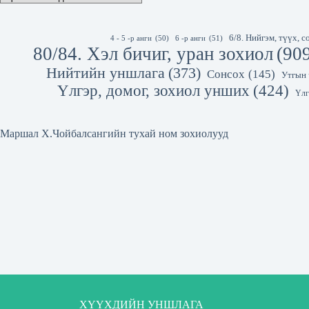
6/8. Нийгэм, түүх,
4 - 5 -р анги
(50)
6 -р анги
(51)
80/84. Хэл бичиг, уран зохиол
(90
Нийтийн уншлага
(373)
Сонсох
(145)
Утгын 
Үлгэр, домог, зохиол унших
(424)
Үлг
Маршал Х.Чойбалсангийн тухай ном зохиолууд
ХҮҮХДИЙН УНШЛАГА