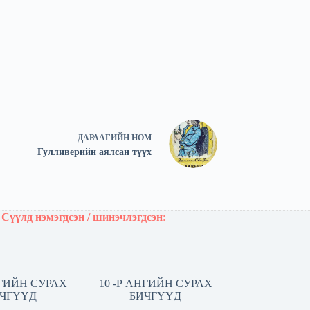
ДАРААГИЙН
НОМ
Гулливерийн аялсан түүх
Сүүлд нэмэгдсэн / шинэчлэгдсэн
:
НГИЙН СУРАХ
10 -Р АНГИЙН СУРАХ
ЧГҮҮД
БИЧГҮҮД