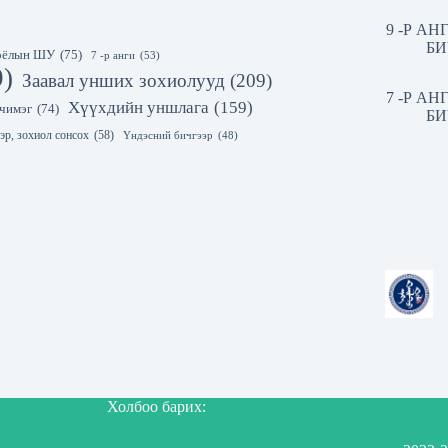
9 -Р А
БИ
 соёлын ШУ
(75)
7 -р анги
(53)
9)
Заавал унших зохиолууд
(209)
7 -Р А
Хүүхдийн уншлага
(159)
чимэг
(74)
БИ
эр, зохиол сонсох
(58)
Үндэсний бичгээр
(48)
Холбоо барих: