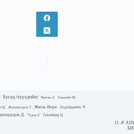
Бусад /хүүхдийн/
.
Гаадамба Ш.
Ванган Л.
Жюль Верн
Лодойдамба. Ч
в Ц.
Жамьянсүрэн Т.
дномдорж Д.
Түмэнбаяр Ц.
Түдэв Л.
11 -Р А
БИ