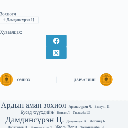
Зохиогч
#
Дамдинсүрэн Ц.
Хуваалцах:
ӨМНӨХ
ДАРААГИЙН
Ардын аман зохиол
Аръяасүрэн Ч.
Батхуяг П.
Бусад /хүүхдийн/
Гаадамба Ш.
Ванган Л.
Дамдинсүрэн Ц.
Догмид Б.
Дашдондог Ж.
Жюль Верн
Лодойдамба. Ч
Доржготов Ц.
Жамьянсүрэн Т.