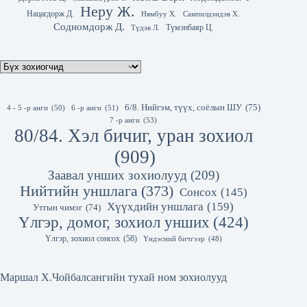
Неру Ж.
Нацагдорж Д.
Нямбуу Х.
Сампилдэндэв Х.
Содномдорж Д.
Түмэнбаяр Ц.
Түдэв Л.
6/8. Нийгэм, түүх, соёлын ШУ
(75)
4 - 5 -р анги
(50)
6 -р анги
(51)
7 -р анги
(53)
80/84. Хэл бичиг, уран зохиол
(909)
Заавал унших зохиолууд
(209)
Нийтийн уншлага
(373)
Сонсох
(145)
Хүүхдийн уншлага
(159)
Утгын чимэг
(74)
Үлгэр, домог, зохиол унших
(424)
Үлгэр, зохиол сонсох
(58)
Үндэсний бичгээр
(48)
Маршал Х.Чойбалсангийн тухай ном зохиолууд