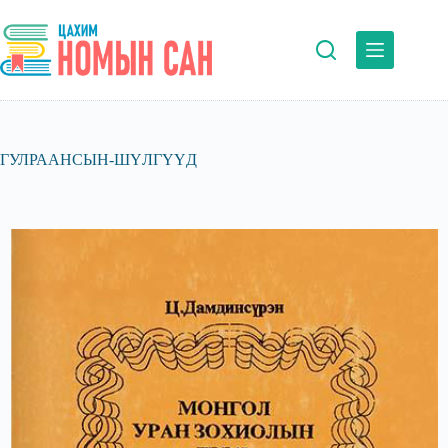
Skip
to
content
ГУЛРААНСЫН-ШҮЛГҮҮД