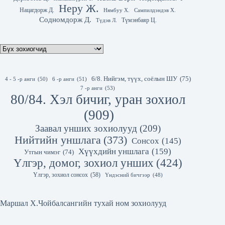
Неру Ж.
Нацагдорж Д.
Нямбуу Х.
Сампилдэндэв Х.
Содномдорж Д.
Түмэнбаяр Ц.
Түдэв Л.
6/8. Нийгэм, түүх, соёлын ШУ
(75)
4 - 5 -р анги
(50)
6 -р анги
(51)
7 -р анги
(53)
80/84. Хэл бичиг, уран зохиол
(909)
Заавал унших зохиолууд
(209)
Нийтийн уншлага
(373)
Сонсох
(145)
Хүүхдийн уншлага
(159)
Утгын чимэг
(74)
Үлгэр, домог, зохиол унших
(424)
Үлгэр, зохиол сонсох
(58)
Үндэсний бичгээр
(48)
Маршал Х.Чойбалсангийн тухай ном зохиолууд