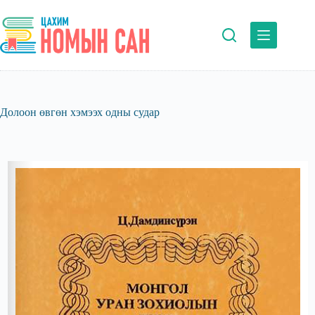
Skip
to
content
Долоон өвгөн хэмээх одны судар