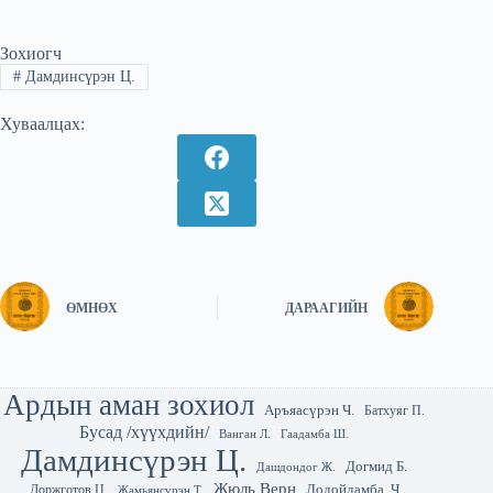
Зохиогч
#
Дамдинсүрэн Ц.
Хуваалцах:
ӨМНӨХ
ДАРААГИЙН
Ардын аман зохиол
Аръяасүрэн Ч.
Батхуяг П.
Бусад /хүүхдийн/
Гаадамба Ш.
Ванган Л.
Дамдинсүрэн Ц.
Догмид Б.
Дашдондог Ж.
Жюль Верн
Лодойдамба. Ч
Доржготов Ц.
Жамьянсүрэн Т.