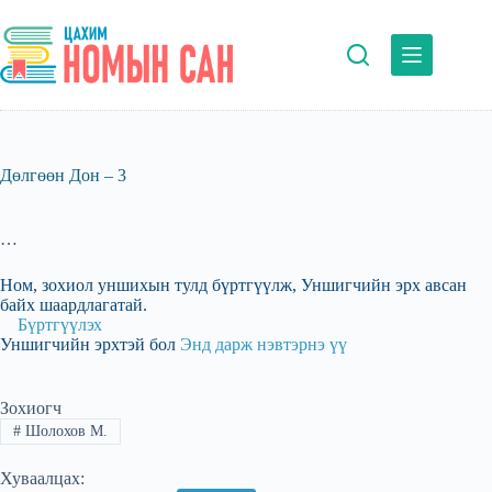
Skip
to
content
Дөлгөөн Дон – 3
…
Ном, зохиол уншихын тулд бүртгүүлж, Уншигчийн эрх авсан
байх шаардлагатай.
Бүртгүүлэх
Уншигчийн эрхтэй бол
Энд дарж нэвтэрнэ үү
Зохиогч
#
Шолохов М.
Хуваалцах: