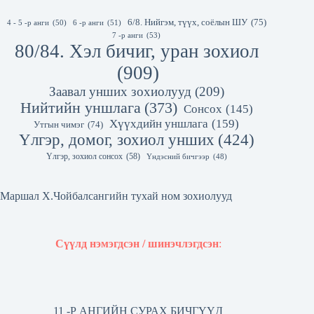
6/8. Нийгэм, түүх, соёлын ШУ
(75)
4 - 5 -р анги
(50)
6 -р анги
(51)
7 -р анги
(53)
80/84. Хэл бичиг, уран зохиол
(909)
Заавал унших зохиолууд
(209)
Нийтийн уншлага
(373)
Сонсох
(145)
Хүүхдийн уншлага
(159)
Утгын чимэг
(74)
Үлгэр, домог, зохиол унших
(424)
Үлгэр, зохиол сонсох
(58)
Үндэсний бичгээр
(48)
Маршал Х.Чойбалсангийн тухай ном зохиолууд
Сүүлд нэмэгдсэн / шинэчлэгдсэн
:
11 -Р АНГИЙН СУРАХ БИЧГҮҮД