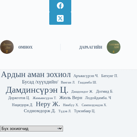
ӨМНӨХ
ДАРААГИЙН
Ардын аман зохиол
Аръяасүрэн Ч.
Батхуяг П.
Бусад /хүүхдийн/
Гаадамба Ш.
Ванган Л.
Дамдинсүрэн Ц.
Догмид Б.
Дашдондог Ж.
Жюль Верн
Лодойдамба. Ч
Доржготов Ц.
Жамьянсүрэн Т.
Неру Ж.
Нацагдорж Д.
Нямбуу Х.
Сампилдэндэв Х.
Содномдорж Д.
Түмэнбаяр Ц.
Түдэв Л.