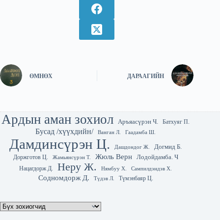
ӨМНӨХ
ДАРААГИЙН
Ардын аман зохиол
Аръяасүрэн Ч.
Батхуяг П.
Бусад /хүүхдийн/
Гаадамба Ш.
Ванган Л.
Дамдинсүрэн Ц.
Догмид Б.
Дашдондог Ж.
Жюль Верн
Лодойдамба. Ч
Доржготов Ц.
Жамьянсүрэн Т.
Неру Ж.
Нацагдорж Д.
Нямбуу Х.
Сампилдэндэв Х.
Содномдорж Д.
Түмэнбаяр Ц.
Түдэв Л.