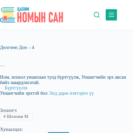
Skip
to
content
Дөлгөөн Дон – 4
…
Ном, зохиол уншихын тулд бүртгүүлж, Уншигчийн эрх авсан
байх шаардлагатай.
Бүртгүүлэх
Уншигчийн эрхтэй бол
Энд дарж нэвтэрнэ үү
Зохиогч
#
Шолохов М.
Хуваалцах: