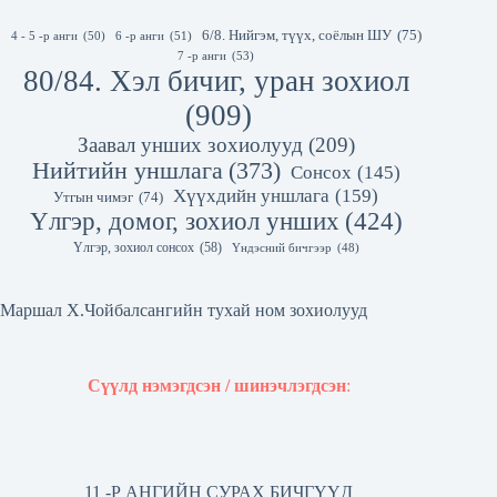
6/8. Нийгэм, түүх, соёлын ШУ
(75)
4 - 5 -р анги
(50)
6 -р анги
(51)
7 -р анги
(53)
80/84. Хэл бичиг, уран зохиол
(909)
Заавал унших зохиолууд
(209)
Нийтийн уншлага
(373)
Сонсох
(145)
Хүүхдийн уншлага
(159)
Утгын чимэг
(74)
Үлгэр, домог, зохиол унших
(424)
Үлгэр, зохиол сонсох
(58)
Үндэсний бичгээр
(48)
Маршал Х.Чойбалсангийн тухай ном зохиолууд
Сүүлд нэмэгдсэн / шинэчлэгдсэн
:
11 -Р АНГИЙН СУРАХ БИЧГҮҮД