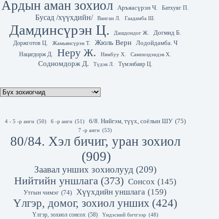
Ардын аман зохиол
Аръяасүрэн Ч.
Батхуяг П.
Бусад /хүүхдийн/
Гаадамба Ш.
Ванган Л.
Дамдинсүрэн Ц.
Догмид Б.
Дашдондог Ж.
Жюль Верн
Лодойдамба. Ч
Доржготов Ц.
Жамьянсүрэн Т.
Неру Ж.
Нацагдорж Д.
Нямбуу Х.
Сампилдэндэв Х.
Содномдорж Д.
Түмэнбаяр Ц.
Түдэв Л.
6/8. Нийгэм, түүх, соёлын ШУ
(75)
4 - 5 -р анги
(50)
6 -р анги
(51)
7 -р анги
(53)
80/84. Хэл бичиг, уран зохиол
(909)
Заавал унших зохиолууд
(209)
Нийтийн уншлага
(373)
Сонсох
(145)
Хүүхдийн уншлага
(159)
Утгын чимэг
(74)
Үлгэр, домог, зохиол унших
(424)
Үлгэр, зохиол сонсох
(58)
Үндэсний бичгээр
(48)