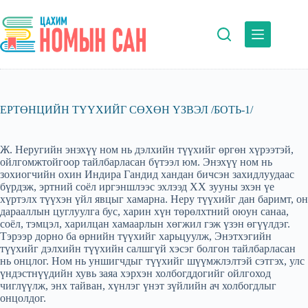
Skip
to
content
ЕРТӨНЦИЙН ТҮҮХИЙГ СӨХӨН ҮЗВЭЛ /БОТЬ-1/
Ж. Неругийн энэхүү ном нь дэлхийн түүхийг өргөн хүрээтэй,
ойлгомжтойгоор тайлбарласан бүтээл юм. Энэхүү ном нь
зохиогчийн охин Индира Гандид хандан бичсэн захидлуудаас
бүрдэж, эртний соёл иргэншлээс эхлээд XX зууны эхэн үе
хүртэлх түүхэн үйл явцыг хамарна. Неру түүхийг дан баримт, он
дарааллын цуглуулга бус, харин хүн төрөлхтний оюун санаа,
соёл, тэмцэл, харилцан хамаарлын хөгжил гэж үзэн өгүүлдэг.
Тэрээр дорно ба өрнийн түүхийг харьцуулж, Энэтхэгийн
түүхийг дэлхийн түүхийн салшгүй хэсэг болгон тайлбарласан
нь онцлог. Ном нь уншигчдыг түүхийг шүүмжлэлтэй сэтгэх, улс
үндэстнүүдийн хувь заяа хэрхэн холбогддогийг ойлгоход
чиглүүлж, энх тайван, хүнлэг үнэт зүйлийн ач холбогдлыг
онцолдог.