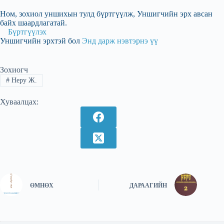
Ном, зохиол уншихын тулд бүртгүүлж, Уншигчийн эрх авсан
байх шаардлагатай.
Бүртгүүлэх
Уншигчийн эрхтэй бол
Энд дарж нэвтэрнэ үү
Зохиогч
#
Неру Ж.
Хуваалцах:
ӨМНӨХ
ДАРААГИЙН