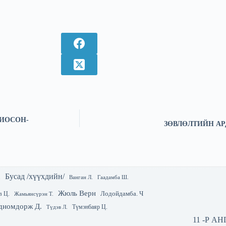
ИОСОН-
ЗӨВЛӨЛТИЙН АР
Бусад /хүүхдийн/
.
Гаадамба Ш.
Ванган Л.
Жюль Верн
Лодойдамба. Ч
в Ц.
Жамьянсүрэн Т.
дномдорж Д.
Түмэнбаяр Ц.
Түдэв Л.
11 -Р А