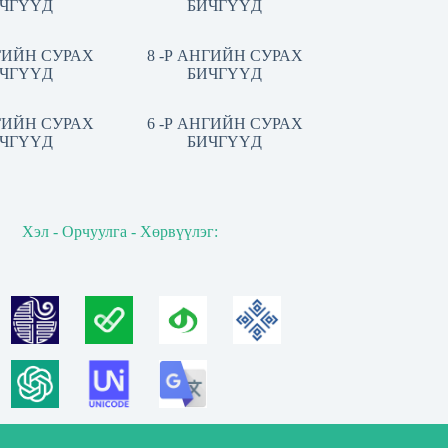
ЧГҮҮД
БИЧГҮҮД
НГИЙН СУРАХ
8 -Р АНГИЙН СУРАХ
ЧГҮҮД
БИЧГҮҮД
НГИЙН СУРАХ
6 -Р АНГИЙН СУРАХ
ЧГҮҮД
БИЧГҮҮД
Хэл - Орчуулга - Хөрвүүлэг: