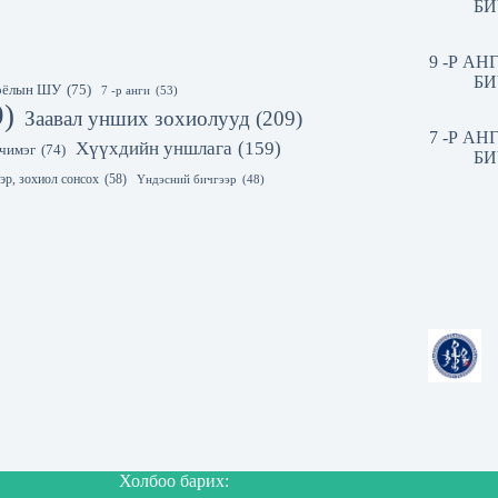
БИ
9 -Р А
БИ
 соёлын ШУ
(75)
7 -р анги
(53)
9)
Заавал унших зохиолууд
(209)
7 -Р А
Хүүхдийн уншлага
(159)
чимэг
(74)
БИ
эр, зохиол сонсох
(58)
Үндэсний бичгээр
(48)
Холбоо барих: