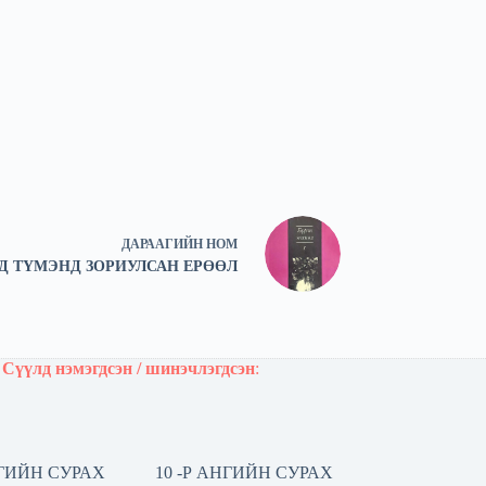
ДАРААГИЙН
НОМ
Д ТҮМЭНД ЗОРИУЛСАН ЕРӨӨЛ
Сүүлд нэмэгдсэн / шинэчлэгдсэн
:
НГИЙН СУРАХ
10 -Р АНГИЙН СУРАХ