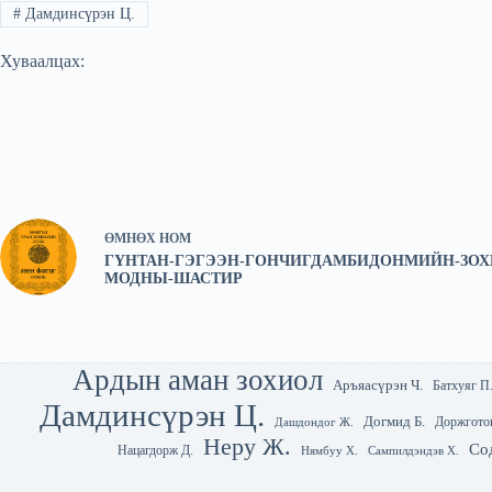
#
Дамдинсүрэн Ц.
Хуваалцах:
ӨМНӨХ
НОМ
ГҮНТАН-ГЭГЭЭН-ГОНЧИГДАМБИДОНМИЙН-ЗОХ
МОДНЫ-ШАСТИР
Ардын аман зохиол
Аръяасүрэн Ч.
Батхуяг П
Дамдинсүрэн Ц.
Догмид Б.
Доржгото
Дашдондог Ж.
Неру Ж.
Со
Нацагдорж Д.
Нямбуу Х.
Сампилдэндэв Х.