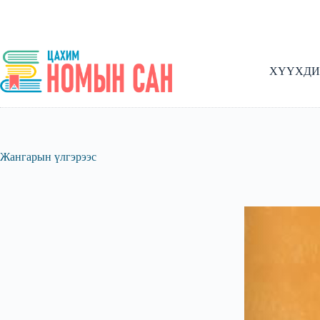
Skip
to
content
ХҮҮХДИ
Жангарын үлгэрээс