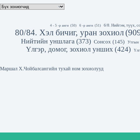
6/8. Нийгэм, түүх,
4 - 5 -р анги
(50)
6 -р анги
(51)
80/84. Хэл бичиг, уран зохиол
(90
Нийтийн уншлага
(373)
Сонсох
(145)
Утгын 
Үлгэр, домог, зохиол унших
(424)
Үлг
Маршал Х.Чойбалсангийн тухай ном зохиолууд