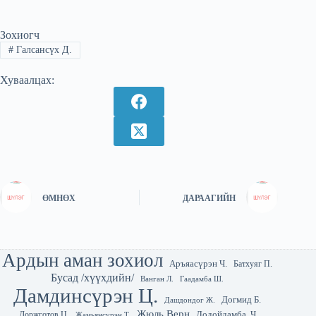
Зохиогч
#
Галсансүх Д.
Хуваалцах:
ӨМНӨХ
ДАРААГИЙН
Ардын аман зохиол
Аръяасүрэн Ч.
Батхуяг П.
Бусад /хүүхдийн/
Гаадамба Ш.
Ванган Л.
Дамдинсүрэн Ц.
Догмид Б.
Дашдондог Ж.
Жюль Верн
Лодойдамба. Ч
Доржготов Ц.
Жамьянсүрэн Т.