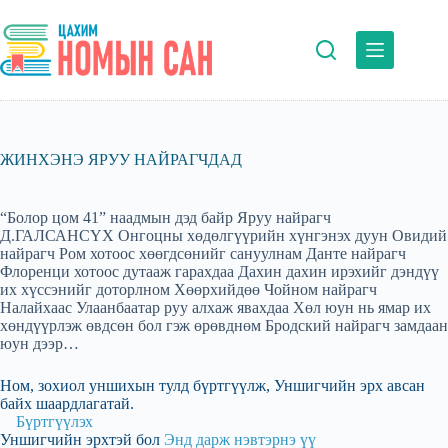
Skip
to
content
ЖИНХЭНЭ ЯРУУ НАЙРАГЧДАД
“Болор цом 41” наадмын дэд байр Яруу найрагч
Д.ГАЛСАНСҮХ Онгоцны хөдөлгүүрийн хүнгэнэх дуун Овидий
найрагч Ром хотоос хөөгдсөнийг сануулнам Данте найрагч
Флоренци хотоос дутааж гарахдаа Дахин дахин ирэхийг дэндүү
их хүссэнийг доторлном Хөөрхийдөө Чойном найрагч
Налайхаас Улаанбаатар руу алхаж явахдаа Хөл юун нь ямар их
хөндүүрлэж өвдсөн бол гэж өрөвднөм Бродский найрагч замдаан
юун дээр…
Ном, зохиол уншихын тулд бүртгүүлж, Уншигчийн эрх авсан
байх шаардлагатай.
Бүртгүүлэх
Уншигчийн эрхтэй бол
Энд дарж нэвтэрнэ үү