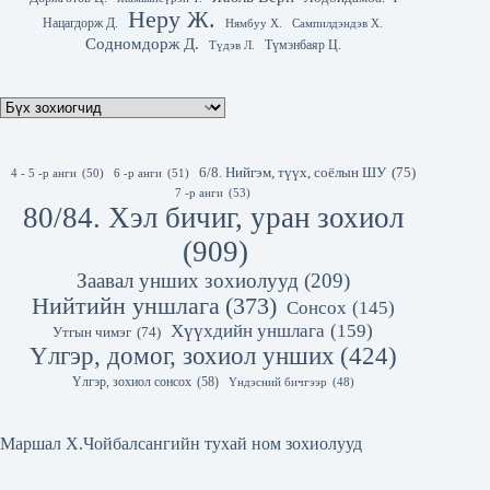
Неру Ж.
Нацагдорж Д.
Нямбуу Х.
Сампилдэндэв Х.
Содномдорж Д.
Түмэнбаяр Ц.
Түдэв Л.
6/8. Нийгэм, түүх, соёлын ШУ
(75)
4 - 5 -р анги
(50)
6 -р анги
(51)
7 -р анги
(53)
80/84. Хэл бичиг, уран зохиол
(909)
Заавал унших зохиолууд
(209)
Нийтийн уншлага
(373)
Сонсох
(145)
Хүүхдийн уншлага
(159)
Утгын чимэг
(74)
Үлгэр, домог, зохиол унших
(424)
Үлгэр, зохиол сонсох
(58)
Үндэсний бичгээр
(48)
Маршал Х.Чойбалсангийн тухай ном зохиолууд