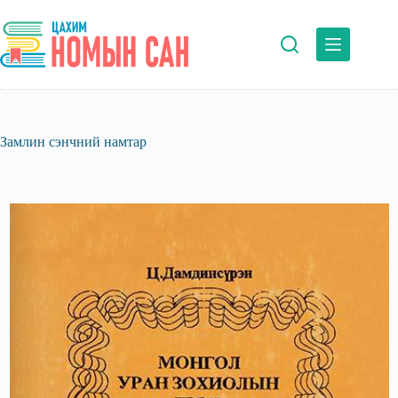
Skip
to
content
Замлин сэнчний намтар