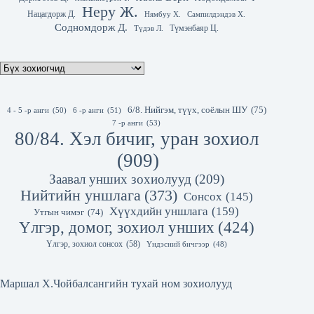
Неру Ж.
Нацагдорж Д.
Нямбуу Х.
Сампилдэндэв Х.
Содномдорж Д.
Түмэнбаяр Ц.
Түдэв Л.
6/8. Нийгэм, түүх, соёлын ШУ
(75)
4 - 5 -р анги
(50)
6 -р анги
(51)
7 -р анги
(53)
80/84. Хэл бичиг, уран зохиол
(909)
Заавал унших зохиолууд
(209)
Нийтийн уншлага
(373)
Сонсох
(145)
Хүүхдийн уншлага
(159)
Утгын чимэг
(74)
Үлгэр, домог, зохиол унших
(424)
Үлгэр, зохиол сонсох
(58)
Үндэсний бичгээр
(48)
Маршал Х.Чойбалсангийн тухай ном зохиолууд