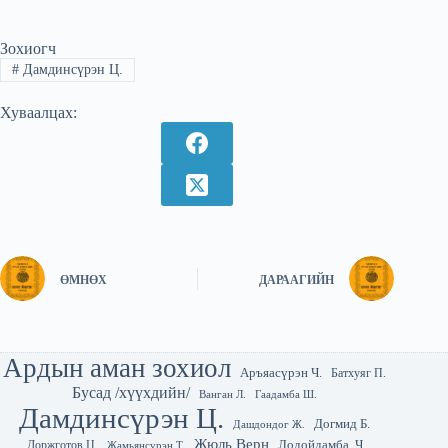
Зохиогч
#
Дамдинсүрэн Ц.
Хуваалцах:
ӨМНӨХ
ДАРААГИЙН
Ардын аман зохиол
Аръяасүрэн Ч.
Батхуяг П.
Бусад /хүүхдийн/
Гаадамба Ш.
Ванган Л.
Дамдинсүрэн Ц.
Догмид Б.
Дашдондог Ж.
Жюль Верн
Лодойдамба. Ч
Доржготов Ц.
Жамьянсүрэн Т.