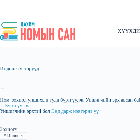
Skip
to
content
ХҮҮХДИ
Индонез үлгэрүүд
…
Ном, зохиол уншихын тулд бүртгүүлж, Уншигчийн эрх авсан ба
Бүртгүүлэх
Уншигчийн эрхтэй бол
Энд дарж нэвтэрнэ үү
Зохиогч
#
Индонез