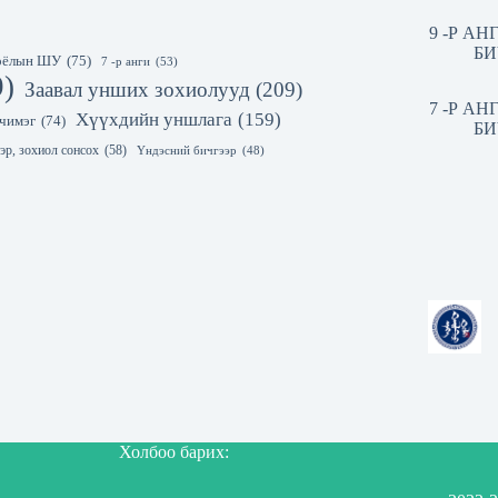
9 -Р А
БИ
 соёлын ШУ
(75)
7 -р анги
(53)
9)
Заавал унших зохиолууд
(209)
7 -Р А
Хүүхдийн уншлага
(159)
чимэг
(74)
БИ
эр, зохиол сонсох
(58)
Үндэсний бичгээр
(48)
Холбоо барих: