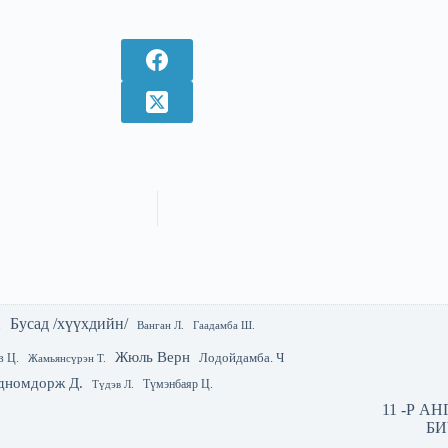
Бусад /хүүхдийн/
.
Гаадамба Ш.
Ванган Л.
Жюль Верн
Лодойдамба. Ч
в Ц.
Жамьянсүрэн Т.
дномдорж Д.
Түмэнбаяр Ц.
Түдэв Л.
11 -Р А
БИ