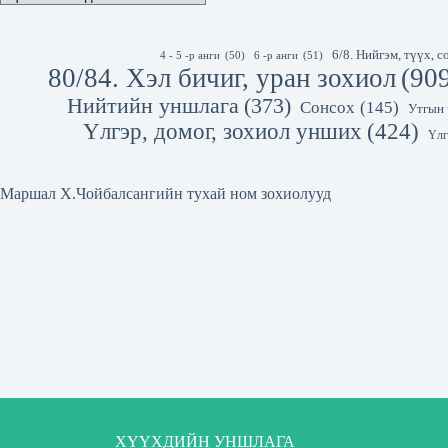
6/8. Нийгэм, түүх,
4 - 5 -р анги
(50)
6 -р анги
(51)
80/84. Хэл бичиг, уран зохиол
(90
Нийтийн уншлага
(373)
Сонсох
(145)
Утгын 
Үлгэр, домог, зохиол унших
(424)
Үлг
Маршал Х.Чойбалсангийн тухай ном зохиолууд
ХҮҮХДИЙН УНШЛАГА