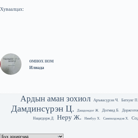
Хуваалцах:
ӨМНӨХ
НОМ
Илиада
Ардын аман зохиол
Аръяасүрэн Ч.
Батхуяг П
Дамдинсүрэн Ц.
Догмид Б.
Доржгото
Дашдондог Ж.
Неру Ж.
Со
Нацагдорж Д.
Нямбуу Х.
Сампилдэндэв Х.