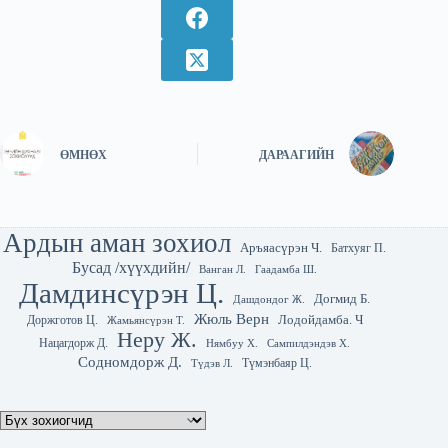
ӨМНӨХ
ДАРААГИЙН
Ардын аман зохиол
Аръяасүрэн Ч.
Батхуяг П.
Бусад /хүүхдийн/
Гаадамба Ш.
Ванган Л.
Дамдинсүрэн Ц.
Догмид Б.
Дашдондог Ж.
Жюль Верн
Лодойдамба. Ч
Доржготов Ц.
Жамьянсүрэн Т.
Неру Ж.
Нацагдорж Д.
Нямбуу Х.
Сампилдэндэв Х.
Содномдорж Д.
Түмэнбаяр Ц.
Түдэв Л.