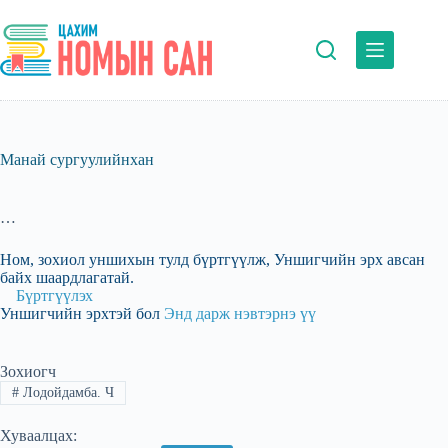
Skip
to
content
Манай сургуулийнхан
…
Ном, зохиол уншихын тулд бүртгүүлж, Уншигчийн эрх авсан
байх шаардлагатай.
Бүртгүүлэх
Уншигчийн эрхтэй бол
Энд дарж нэвтэрнэ үү
Зохиогч
#
Лодойдамба. Ч
Хуваалцах: