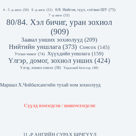
6/8. Нийгэм, түүх, соёлын ШУ
(75)
4 - 5 -р анги
(50)
6 -р анги
(51)
7 -р анги
(53)
80/84. Хэл бичиг, уран зохиол
(909)
Заавал унших зохиолууд
(209)
Нийтийн уншлага
(373)
Сонсох
(145)
Хүүхдийн уншлага
(159)
Утгын чимэг
(74)
Үлгэр, домог, зохиол унших
(424)
Үлгэр, зохиол сонсох
(58)
Үндэсний бичгээр
(48)
Маршал Х.Чойбалсангийн тухай ном зохиолууд
Сүүлд нэмэгдсэн / шинэчлэгдсэн
:
11 -Р АНГИЙН СУРАХ БИЧГҮҮД