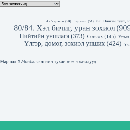
6/8. Нийгэм, түүх,
4 - 5 -р анги
(50)
6 -р анги
(51)
80/84. Хэл бичиг, уран зохиол
(90
Нийтийн уншлага
(373)
Сонсох
(145)
Утгын 
Үлгэр, домог, зохиол унших
(424)
Үлг
Маршал Х.Чойбалсангийн тухай ном зохиолууд