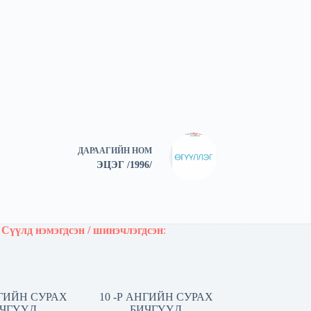
ДАРААГИЙН
НОМ
ЭЦЭГ /1996/
Сүүлд нэмэгдсэн / шинэчлэгдсэн
:
НГИЙН СУРАХ
10 -Р АНГИЙН СУРАХ
ЧГҮҮД
БИЧГҮҮД