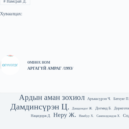
#
Намсрай Д.
Хуваалцах:
ӨМНӨХ
НОМ
АРГАГҮЙ АМРАГ /1993/
Ардын аман зохиол
Аръяасүрэн Ч.
Батхуяг П
Дамдинсүрэн Ц.
Догмид Б.
Доржгото
Дашдондог Ж.
Неру Ж.
Со
Нацагдорж Д.
Нямбуу Х.
Сампилдэндэв Х.