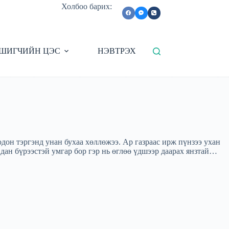
Холбоо барих:
ШИГЧИЙН ЦЭС
НЭВТРЭХ
он тэргэнд унан бухаа хөллөжээ. Ар газраас ирж пүнзээ ухан
 дан бүрээстэй умгар бор гэр нь өглөө үдшээр даарах янзтай…