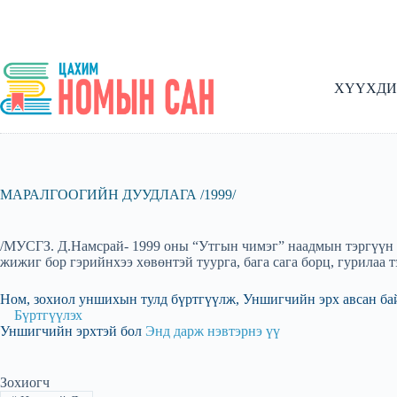
Skip
to
content
ХҮҮХДИ
МАРАЛГООГИЙН ДУУДЛАГА /1999/
/МУСГЗ. Д.Намсрай- 1999 оны “Утгын чимэг” наадмын тэргүүн ш
жижиг бор гэрийнхээ хөвөнтэй туурга, бага сага борц, гурилаа 
Ном, зохиол уншихын тулд бүртгүүлж, Уншигчийн эрх авсан ба
Бүртгүүлэх
Уншигчийн эрхтэй бол
Энд дарж нэвтэрнэ үү
Зохиогч