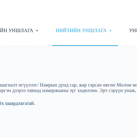
ЙН УНШЛАГА
НИЙТИЙН УНШЛАГА
УН
агналт өгүүллэг/ Намрын дунд сар, жар гарсан өвгөн Молом мод
тэргэн дээрээ тавиад намаржааны зүг хөдөллөө. Эрт сэрүүн унаж,
йх шаардлагатай.