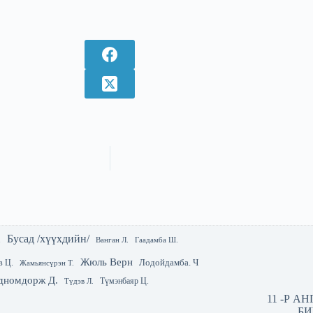
Бусад /хүүхдийн/
.
Гаадамба Ш.
Ванган Л.
Жюль Верн
Лодойдамба. Ч
в Ц.
Жамьянсүрэн Т.
дномдорж Д.
Түмэнбаяр Ц.
Түдэв Л.
11 -Р А
БИ