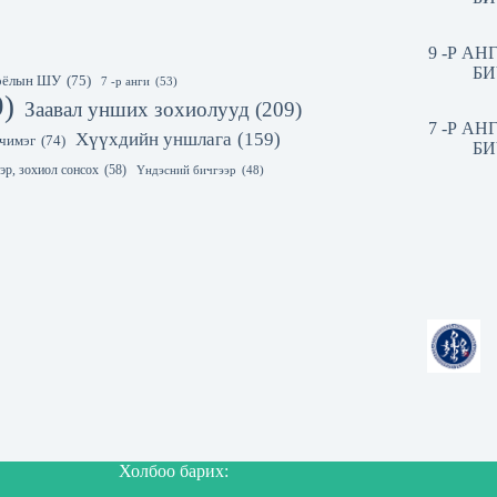
9 -Р А
БИ
 соёлын ШУ
(75)
7 -р анги
(53)
9)
Заавал унших зохиолууд
(209)
7 -Р А
Хүүхдийн уншлага
(159)
чимэг
(74)
БИ
эр, зохиол сонсох
(58)
Үндэсний бичгээр
(48)
Холбоо барих: