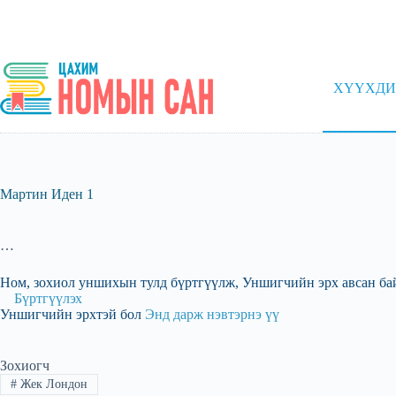
Skip
to
content
ХҮҮХДИ
Мартин Иден 1
…
Ном, зохиол уншихын тулд бүртгүүлж, Уншигчийн эрх авсан ба
Бүртгүүлэх
Уншигчийн эрхтэй бол
Энд дарж нэвтэрнэ үү
Зохиогч
#
Жек Лондон