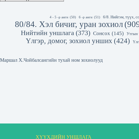
6/8. Нийгэм, түүх,
4 - 5 -р анги
(50)
6 -р анги
(51)
80/84. Хэл бичиг, уран зохиол
(90
Нийтийн уншлага
(373)
Сонсох
(145)
Утгын 
Үлгэр, домог, зохиол унших
(424)
Үлг
Маршал Х.Чойбалсангийн тухай ном зохиолууд
ХҮҮХДИЙН УНШЛАГА