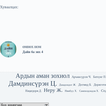
Хуваалцах:
ӨМНӨХ
НОМ
Дайн ба энх 4
Ардын аман зохиол
Аръяасүрэн Ч.
Батхуяг П
Дамдинсүрэн Ц.
Догмид Б.
Доржгото
Дашдондог Ж.
Неру Ж.
Со
Нацагдорж Д.
Нямбуу Х.
Сампилдэндэв Х.