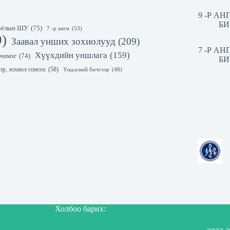
9 -Р А
БИ
 соёлын ШУ
(75)
7 -р анги
(53)
9)
Заавал унших зохиолууд
(209)
7 -Р А
Хүүхдийн уншлага
(159)
чимэг
(74)
БИ
эр, зохиол сонсох
(58)
Үндэсний бичгээр
(48)
Холбоо барих: