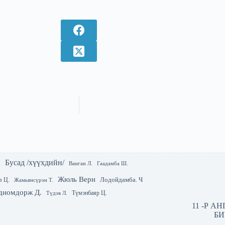
Бусад /хүүхдийн/
.
Гаадамба Ш.
Ванган Л.
Жюль Верн
Лодойдамба. Ч
в Ц.
Жамьянсүрэн Т.
дномдорж Д.
Түмэнбаяр Ц.
Түдэв Л.
11 -Р А
БИ