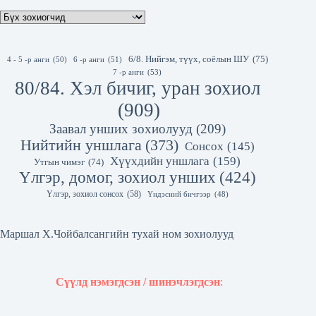
6/8. Нийгэм, түүх, соёлын ШУ
(75)
4 - 5 -р анги
(50)
6 -р анги
(51)
7 -р анги
(53)
80/84. Хэл бичиг, уран зохиол
(909)
Заавал унших зохиолууд
(209)
Нийтийн уншлага
(373)
Сонсох
(145)
Хүүхдийн уншлага
(159)
Утгын чимэг
(74)
Үлгэр, домог, зохиол унших
(424)
Үлгэр, зохиол сонсох
(58)
Үндэсний бичгээр
(48)
Маршал Х.Чойбалсангийн тухай ном зохиолууд
Сүүлд нэмэгдсэн / шинэчлэгдсэн
: