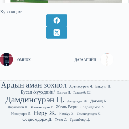
Хуваалцах:
ӨМНӨХ
ДАРААГИЙН
Ардын аман зохиол
Аръяасүрэн Ч.
Батхуяг П.
Бусад /хүүхдийн/
Гаадамба Ш.
Ванган Л.
Дамдинсүрэн Ц.
Догмид Б.
Дашдондог Ж.
Жюль Верн
Лодойдамба. Ч
Доржготов Ц.
Жамьянсүрэн Т.
Неру Ж.
Нацагдорж Д.
Нямбуу Х.
Сампилдэндэв Х.
Содномдорж Д.
Түмэнбаяр Ц.
Түдэв Л.