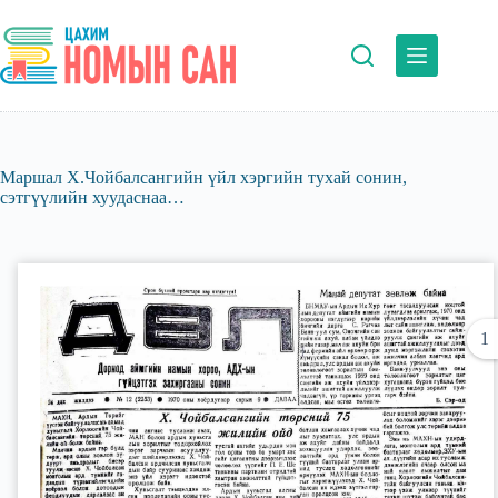
Skip
to
content
Маршал Х.Чойбалсангийн үйл хэргийн тухай сонин,
сэтгүүлийн хуудаснаа…
1