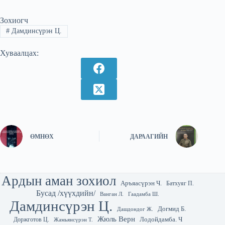
Зохиогч
#
Дамдинсүрэн Ц.
Хуваалцах:
ӨМНӨХ
ДАРААГИЙН
Ардын аман зохиол
Аръяасүрэн Ч.
Батхуяг П.
Бусад /хүүхдийн/
Гаадамба Ш.
Ванган Л.
Дамдинсүрэн Ц.
Догмид Б.
Дашдондог Ж.
Жюль Верн
Лодойдамба. Ч
Доржготов Ц.
Жамьянсүрэн Т.