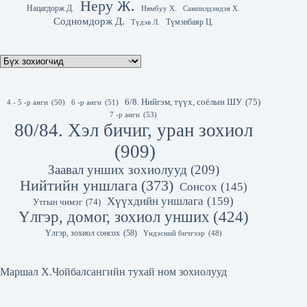
Неру Ж.
Нацагдорж Д.
Нямбуу Х.
Сампилдэндэв Х.
Содномдорж Д.
Түмэнбаяр Ц.
Түдэв Л.
6/8. Нийгэм, түүх, соёлын ШУ
(75)
4 - 5 -р анги
(50)
6 -р анги
(51)
7 -р анги
(53)
80/84. Хэл бичиг, уран зохиол
(909)
Заавал унших зохиолууд
(209)
Нийтийн уншлага
(373)
Сонсох
(145)
Хүүхдийн уншлага
(159)
Утгын чимэг
(74)
Үлгэр, домог, зохиол унших
(424)
Үлгэр, зохиол сонсох
(58)
Үндэсний бичгээр
(48)
Маршал Х.Чойбалсангийн тухай ном зохиолууд