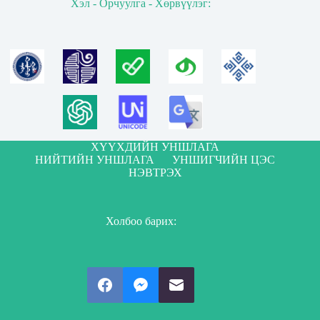
Хэл - Орчуулга - Хөрвүүлэг:
ХҮҮХДИЙН УНШЛАГА
НИЙТИЙН УНШЛАГА
УНШИГЧИЙН ЦЭС
НЭВТРЭХ
Холбоо барих: