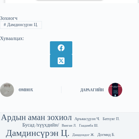
Зохиогч
#
Дамдинсүрэн Ц.
Хуваалцах:
ӨМНӨХ
ДАРААГИЙН
Ардын аман зохиол
Аръяасүрэн Ч.
Батхуяг П.
Бусад /хүүхдийн/
Гаадамба Ш.
Ванган Л.
Дамдинсүрэн Ц.
Догмид Б.
Дашдондог Ж.