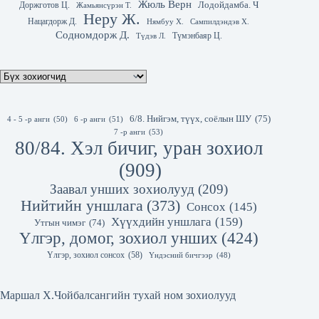
Жюль Верн
Лодойдамба. Ч
Доржготов Ц.
Жамьянсүрэн Т.
Неру Ж.
Нацагдорж Д.
Нямбуу Х.
Сампилдэндэв Х.
Содномдорж Д.
Түмэнбаяр Ц.
Түдэв Л.
6/8. Нийгэм, түүх, соёлын ШУ
(75)
4 - 5 -р анги
(50)
6 -р анги
(51)
7 -р анги
(53)
80/84. Хэл бичиг, уран зохиол
(909)
Заавал унших зохиолууд
(209)
Нийтийн уншлага
(373)
Сонсох
(145)
Хүүхдийн уншлага
(159)
Утгын чимэг
(74)
Үлгэр, домог, зохиол унших
(424)
Үлгэр, зохиол сонсох
(58)
Үндэсний бичгээр
(48)
Маршал Х.Чойбалсангийн тухай ном зохиолууд