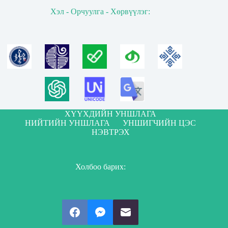
Хэл - Орчуулга - Хөрвүүлэг:
ХҮҮХДИЙН УНШЛАГА
НИЙТИЙН УНШЛАГА
УНШИГЧИЙН ЦЭС
НЭВТРЭХ
Холбоо барих: