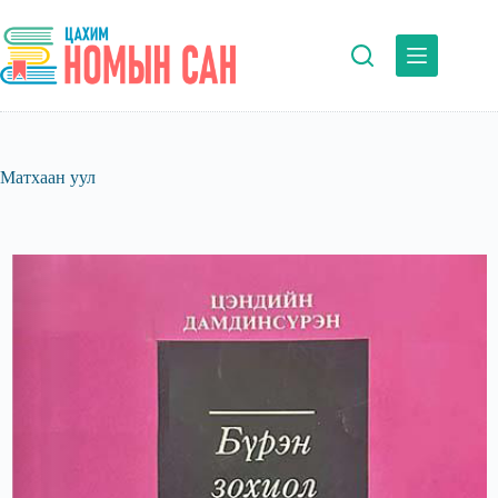
Skip
to
content
Матхаан уул