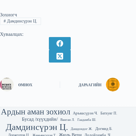
Зохиогч
#
Дамдинсүрэн Ц.
Хуваалцах:
ӨМНӨХ
ДАРААГИЙН
Ардын аман зохиол
Аръяасүрэн Ч.
Батхуяг П.
Бусад /хүүхдийн/
Гаадамба Ш.
Ванган Л.
Дамдинсүрэн Ц.
Догмид Б.
Дашдондог Ж.
Жюль Верн
Лодойдамба. Ч
Доржготов Ц.
Жамьянсүрэн Т.