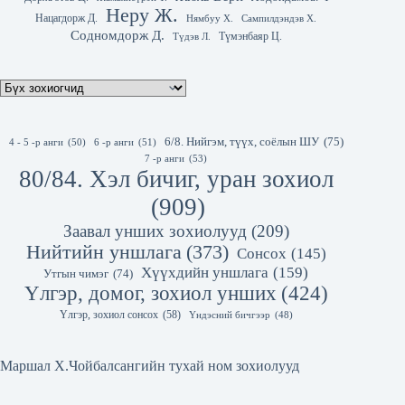
Неру Ж.
Нацагдорж Д.
Нямбуу Х.
Сампилдэндэв Х.
Содномдорж Д.
Түмэнбаяр Ц.
Түдэв Л.
6/8. Нийгэм, түүх, соёлын ШУ
(75)
4 - 5 -р анги
(50)
6 -р анги
(51)
7 -р анги
(53)
80/84. Хэл бичиг, уран зохиол
(909)
Заавал унших зохиолууд
(209)
Нийтийн уншлага
(373)
Сонсох
(145)
Хүүхдийн уншлага
(159)
Утгын чимэг
(74)
Үлгэр, домог, зохиол унших
(424)
Үлгэр, зохиол сонсох
(58)
Үндэсний бичгээр
(48)
Маршал Х.Чойбалсангийн тухай ном зохиолууд