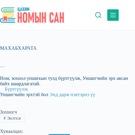
Skip
to
content
МАХАБХАРАТА
…
Ном, зохиол уншихын тулд бүртгүүлж, Уншигчийн эрх авсан
байх шаардлагатай.
Бүртгүүлэх
Уншигчийн эрхтэй бол
Энд дарж нэвтэрнэ үү
Зохиогч
#
Энэтхэг
Хуваалцах: