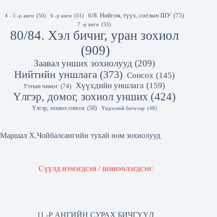
6/8. Нийгэм, түүх, соёлын ШУ
(75)
4 - 5 -р анги
(50)
6 -р анги
(51)
7 -р анги
(53)
80/84. Хэл бичиг, уран зохиол
(909)
Заавал унших зохиолууд
(209)
Нийтийн уншлага
(373)
Сонсох
(145)
Хүүхдийн уншлага
(159)
Утгын чимэг
(74)
Үлгэр, домог, зохиол унших
(424)
Үлгэр, зохиол сонсох
(58)
Үндэсний бичгээр
(48)
Маршал Х.Чойбалсангийн тухай ном зохиолууд
Сүүлд нэмэгдсэн / шинэчлэгдсэн
:
11 -Р АНГИЙН СУРАХ БИЧГҮҮД