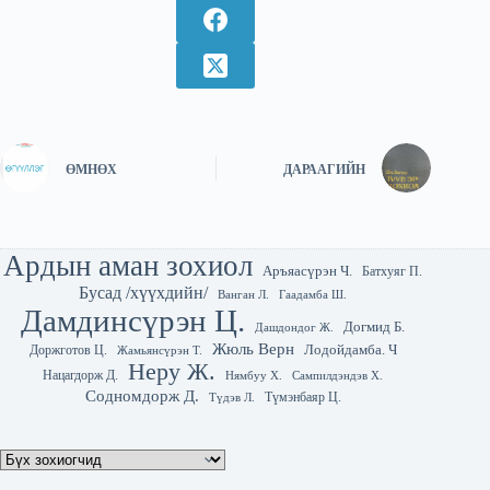
ӨМНӨХ
ДАРААГИЙН
Ардын аман зохиол
Аръяасүрэн Ч.
Батхуяг П.
Бусад /хүүхдийн/
Гаадамба Ш.
Ванган Л.
Дамдинсүрэн Ц.
Догмид Б.
Дашдондог Ж.
Жюль Верн
Лодойдамба. Ч
Доржготов Ц.
Жамьянсүрэн Т.
Неру Ж.
Нацагдорж Д.
Нямбуу Х.
Сампилдэндэв Х.
Содномдорж Д.
Түмэнбаяр Ц.
Түдэв Л.