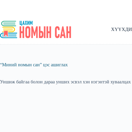
Skip
to
content
ХҮҮХДИ
“Миний номын сан” цэс ашиглах
Уншиж байгаа болон дараа унших эсвэл хэн нэгэнтэй хуваалцах