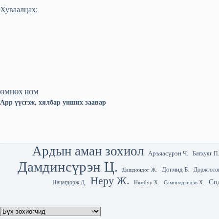
Хуваалцах:
ӨМНӨХ
НОМ
App үүсгэж, хялбар унших заавар
Ардын аман зохиол
Аръяасүрэн Ч.
Батхуяг П
Дамдинсүрэн Ц.
Догмид Б.
Доржгото
Дашдондог Ж.
Неру Ж.
Со
Нацагдорж Д.
Нямбуу Х.
Сампилдэндэв Х.