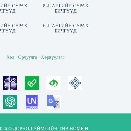
НГИЙН СУРАХ
8 -Р АНГИЙН СУРАХ
ЧГҮҮД
БИЧГҮҮД
НГИЙН СУРАХ
6 -Р АНГИЙН СУРАХ
ЧГҮҮД
БИЧГҮҮД
Хэл - Орчуулга - Хөрвүүлэг:
-2026 © ДОРНОД АЙМГИЙН ТӨВ НОМЫН