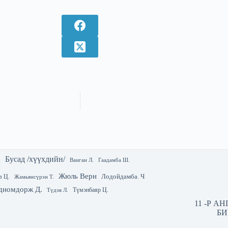
Бусад /хүүхдийн/
.
Гаадамба Ш.
Ванган Л.
Жюль Верн
Лодойдамба. Ч
в Ц.
Жамьянсүрэн Т.
дномдорж Д.
Түмэнбаяр Ц.
Түдэв Л.
11 -Р А
БИ