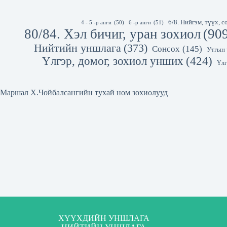
6/8. Нийгэм, түүх,
4 - 5 -р анги
(50)
6 -р анги
(51)
80/84. Хэл бичиг, уран зохиол
(90
Нийтийн уншлага
(373)
Сонсох
(145)
Утгын 
Үлгэр, домог, зохиол унших
(424)
Үлг
Маршал Х.Чойбалсангийн тухай ном зохиолууд
ХҮҮХДИЙН УНШЛАГА