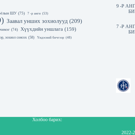
9 -Р А
БИ
 соёлын ШУ
(75)
7 -р анги
(53)
9)
Заавал унших зохиолууд
(209)
7 -Р А
Хүүхдийн уншлага
(159)
чимэг
(74)
БИ
эр, зохиол сонсох
(58)
Үндэсний бичгээр
(48)
Холбоо барих:
2022