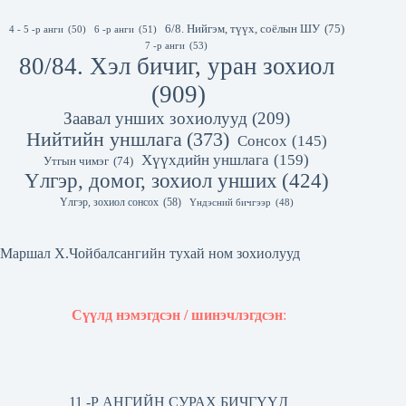
6/8. Нийгэм, түүх, соёлын ШУ
(75)
4 - 5 -р анги
(50)
6 -р анги
(51)
7 -р анги
(53)
80/84. Хэл бичиг, уран зохиол
(909)
Заавал унших зохиолууд
(209)
Нийтийн уншлага
(373)
Сонсох
(145)
Хүүхдийн уншлага
(159)
Утгын чимэг
(74)
Үлгэр, домог, зохиол унших
(424)
Үлгэр, зохиол сонсох
(58)
Үндэсний бичгээр
(48)
Маршал Х.Чойбалсангийн тухай ном зохиолууд
Сүүлд нэмэгдсэн / шинэчлэгдсэн
:
11 -Р АНГИЙН СУРАХ БИЧГҮҮД