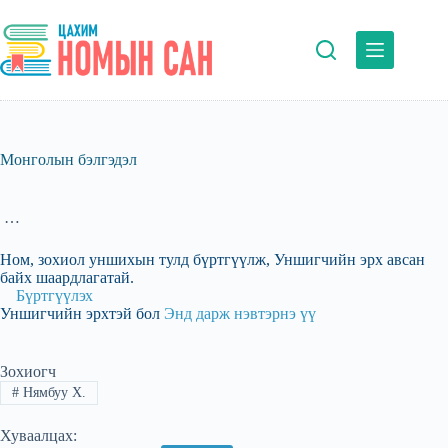
Skip
to
content
Монголын бэлгэдэл
…
Ном, зохиол уншихын тулд бүртгүүлж, Уншигчийн эрх авсан
байх шаардлагатай.
Бүртгүүлэх
Уншигчийн эрхтэй бол
Энд дарж нэвтэрнэ үү
Зохиогч
#
Нямбуу Х.
Хуваалцах: