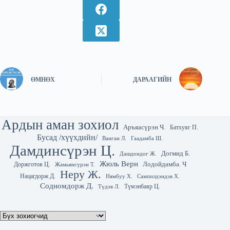
ӨМНӨХ
ДАРААГИЙН
Ардын аман зохиол
Аръяасүрэн Ч.
Батхуяг П.
Бусад /хүүхдийн/
Гаадамба Ш.
Ванган Л.
Дамдинсүрэн Ц.
Догмид Б.
Дашдондог Ж.
Жюль Верн
Лодойдамба. Ч
Доржготов Ц.
Жамьянсүрэн Т.
Неру Ж.
Нацагдорж Д.
Нямбуу Х.
Сампилдэндэв Х.
Содномдорж Д.
Түмэнбаяр Ц.
Түдэв Л.