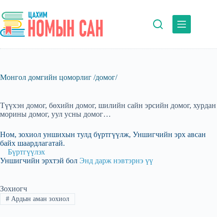
Skip
to
content
Монгол домгийн цоморлиг /домог/
Түүхэн домог, бөхийн домог, шилийн сайн эрсийн домог, хурдан
морины домог, уул усны домог…
Ном, зохиол уншихын тулд бүртгүүлж, Уншигчийн эрх авсан
байх шаардлагатай.
Бүртгүүлэх
Уншигчийн эрхтэй бол
Энд дарж нэвтэрнэ үү
Зохиогч
#
Ардын аман зохиол