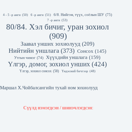
6/8. Нийгэм, түүх, соёлын ШУ
(75)
4 - 5 -р анги
(50)
6 -р анги
(51)
7 -р анги
(53)
80/84. Хэл бичиг, уран зохиол
(909)
Заавал унших зохиолууд
(209)
Нийтийн уншлага
(373)
Сонсох
(145)
Хүүхдийн уншлага
(159)
Утгын чимэг
(74)
Үлгэр, домог, зохиол унших
(424)
Үлгэр, зохиол сонсох
(58)
Үндэсний бичгээр
(48)
Маршал Х.Чойбалсангийн тухай ном зохиолууд
Сүүлд нэмэгдсэн / шинэчлэгдсэн
: