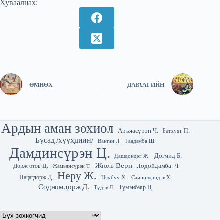
Хуваалцах:
ӨМНӨХ
ДАРААГИЙН
Ардын аман зохиол
Аръяасүрэн Ч.
Батхуяг П.
Бусад /хүүхдийн/
Гаадамба Ш.
Ванган Л.
Дамдинсүрэн Ц.
Догмид Б.
Дашдондог Ж.
Жюль Верн
Лодойдамба. Ч
Доржготов Ц.
Жамьянсүрэн Т.
Неру Ж.
Нацагдорж Д.
Нямбуу Х.
Сампилдэндэв Х.
Содномдорж Д.
Түмэнбаяр Ц.
Түдэв Л.