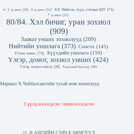
6/8. Нийгэм, түүх, соёлын ШУ
(75)
4 - 5 -р анги
(50)
6 -р анги
(51)
7 -р анги
(53)
80/84. Хэл бичиг, уран зохиол
(909)
Заавал унших зохиолууд
(209)
Нийтийн уншлага
(373)
Сонсох
(145)
Хүүхдийн уншлага
(159)
Утгын чимэг
(74)
Үлгэр, домог, зохиол унших
(424)
Үлгэр, зохиол сонсох
(58)
Үндэсний бичгээр
(48)
Маршал Х.Чойбалсангийн тухай ном зохиолууд
Сүүлд нэмэгдсэн / шинэчлэгдсэн
:
11 -Р АНГИЙН СУРАХ БИЧГҮҮД