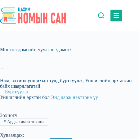
Skip
to
content
Монгол домгийн чуулган /домог/
…
Ном, зохиол уншихын тулд бүртгүүлж, Уншигчийн эрх авсан
байх шаардлагатай.
Бүртгүүлэх
Уншигчийн эрхтэй бол
Энд дарж нэвтэрнэ үү
Зохиогч
#
Ардын аман зохиол
Хуваалцах: