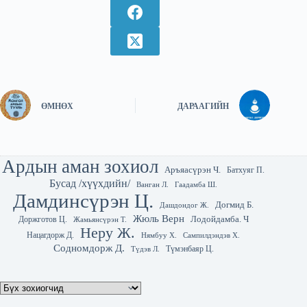
ӨМНӨХ
ДАРААГИЙН
Ардын аман зохиол
Аръяасүрэн Ч.
Батхуяг П.
Бусад /хүүхдийн/
Гаадамба Ш.
Ванган Л.
Дамдинсүрэн Ц.
Догмид Б.
Дашдондог Ж.
Жюль Верн
Лодойдамба. Ч
Доржготов Ц.
Жамьянсүрэн Т.
Неру Ж.
Нацагдорж Д.
Нямбуу Х.
Сампилдэндэв Х.
Содномдорж Д.
Түмэнбаяр Ц.
Түдэв Л.