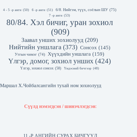
6/8. Нийгэм, түүх, соёлын ШУ
(75)
4 - 5 -р анги
(50)
6 -р анги
(51)
7 -р анги
(53)
80/84. Хэл бичиг, уран зохиол
(909)
Заавал унших зохиолууд
(209)
Нийтийн уншлага
(373)
Сонсох
(145)
Хүүхдийн уншлага
(159)
Утгын чимэг
(74)
Үлгэр, домог, зохиол унших
(424)
Үлгэр, зохиол сонсох
(58)
Үндэсний бичгээр
(48)
Маршал Х.Чойбалсангийн тухай ном зохиолууд
Сүүлд нэмэгдсэн / шинэчлэгдсэн
:
11 -Р АНГИЙН СУРАХ БИЧГҮҮД