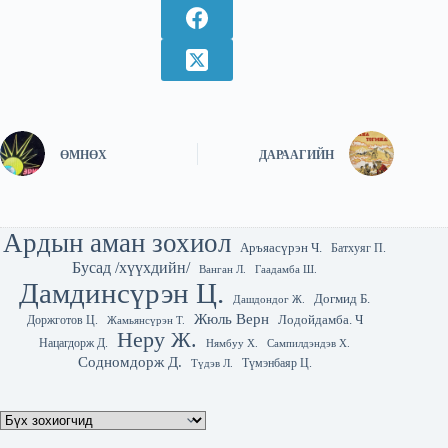
ӨМНӨХ
ДАРААГИЙН
Ардын аман зохиол
Аръяасүрэн Ч.
Батхуяг П.
Бусад /хүүхдийн/
Гаадамба Ш.
Ванган Л.
Дамдинсүрэн Ц.
Догмид Б.
Дашдондог Ж.
Жюль Верн
Лодойдамба. Ч
Доржготов Ц.
Жамьянсүрэн Т.
Неру Ж.
Нацагдорж Д.
Нямбуу Х.
Сампилдэндэв Х.
Содномдорж Д.
Түмэнбаяр Ц.
Түдэв Л.