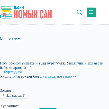
Skip
to
content
Монгол хүү
…
Ном, зохиол уншихын тулд бүртгүүлж, Уншигчийн эрх авсан
байх шаардлагатай.
Бүртгүүлэх
Уншигчийн эрхтэй бол
Энд дарж нэвтэрнэ үү
Зохиогч
#
Нацагдорж Т.
Хуваалцах: