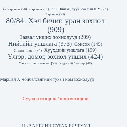
6/8. Нийгэм, түүх, соёлын ШУ
(75)
4 - 5 -р анги
(50)
6 -р анги
(51)
7 -р анги
(53)
80/84. Хэл бичиг, уран зохиол
(909)
Заавал унших зохиолууд
(209)
Нийтийн уншлага
(373)
Сонсох
(145)
Хүүхдийн уншлага
(159)
Утгын чимэг
(74)
Үлгэр, домог, зохиол унших
(424)
Үлгэр, зохиол сонсох
(58)
Үндэсний бичгээр
(48)
Маршал Х.Чойбалсангийн тухай ном зохиолууд
Сүүлд нэмэгдсэн / шинэчлэгдсэн
:
11 -Р АНГИЙН СУРАХ БИЧГҮҮД