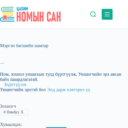
Skip
to
content
Мэргэн багшийн намтар
…
Ном, зохиол уншихын тулд бүртгүүлж, Уншигчийн эрх авсан
байх шаардлагатай.
Бүртгүүлэх
Уншигчийн эрхтэй бол
Энд дарж нэвтэрнэ үү
Зохиогч
#
Нямбуу Х.
Хуваалцах: