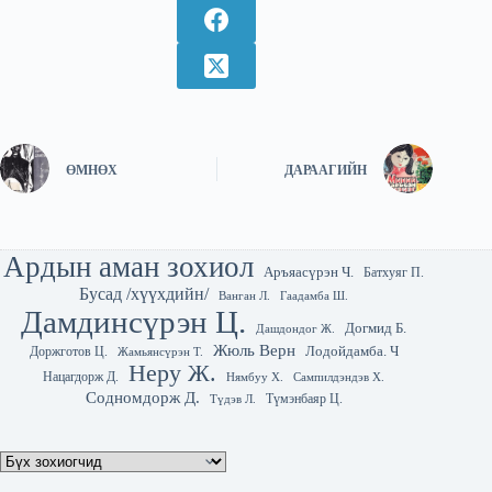
ӨМНӨХ
ДАРААГИЙН
Ардын аман зохиол
Аръяасүрэн Ч.
Батхуяг П.
Бусад /хүүхдийн/
Гаадамба Ш.
Ванган Л.
Дамдинсүрэн Ц.
Догмид Б.
Дашдондог Ж.
Жюль Верн
Лодойдамба. Ч
Доржготов Ц.
Жамьянсүрэн Т.
Неру Ж.
Нацагдорж Д.
Нямбуу Х.
Сампилдэндэв Х.
Содномдорж Д.
Түмэнбаяр Ц.
Түдэв Л.