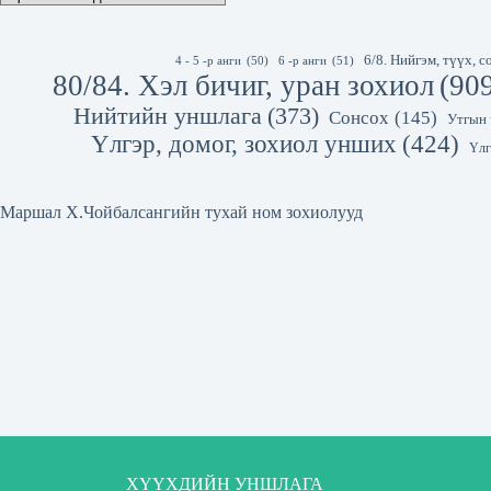
6/8. Нийгэм, түүх,
4 - 5 -р анги
(50)
6 -р анги
(51)
80/84. Хэл бичиг, уран зохиол
(90
Нийтийн уншлага
(373)
Сонсох
(145)
Утгын 
Үлгэр, домог, зохиол унших
(424)
Үлг
Маршал Х.Чойбалсангийн тухай ном зохиолууд
ХҮҮХДИЙН УНШЛАГА