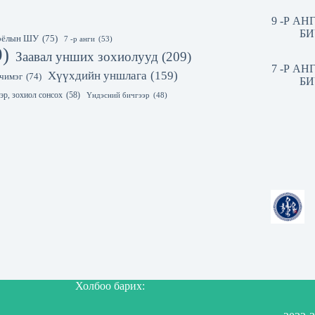
9 -Р А
БИ
 соёлын ШУ
(75)
7 -р анги
(53)
9)
Заавал унших зохиолууд
(209)
7 -Р А
Хүүхдийн уншлага
(159)
чимэг
(74)
БИ
эр, зохиол сонсох
(58)
Үндэсний бичгээр
(48)
Холбоо барих: