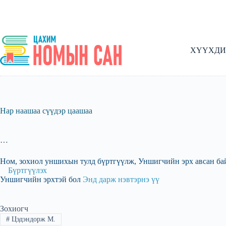
Skip
to
content
ХҮҮХДИ
Нар наашаа сүүдэр цаашаа
…
Ном, зохиол уншихын тулд бүртгүүлж, Уншигчийн эрх авсан ба
Бүртгүүлэх
Уншигчийн эрхтэй бол
Энд дарж нэвтэрнэ үү
Зохиогч
#
Цэдэндорж М.