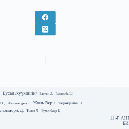
Бусад /хүүхдийн/
.
Гаадамба Ш.
Ванган Л.
Жюль Верн
Лодойдамба. Ч
в Ц.
Жамьянсүрэн Т.
дномдорж Д.
Түмэнбаяр Ц.
Түдэв Л.
11 -Р А
БИ