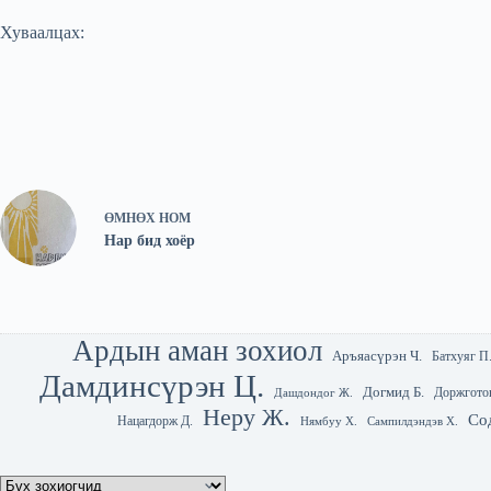
Хуваалцах:
ӨМНӨХ
НОМ
Нар бид хоёр
Ардын аман зохиол
Аръяасүрэн Ч.
Батхуяг П
Дамдинсүрэн Ц.
Догмид Б.
Доржгото
Дашдондог Ж.
Неру Ж.
Со
Нацагдорж Д.
Нямбуу Х.
Сампилдэндэв Х.