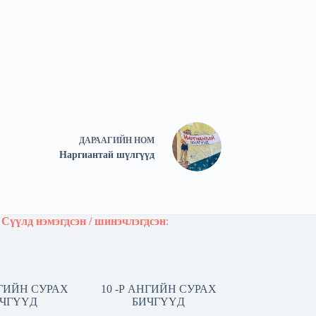
ДАРААГИЙН
НОМ
Наргиантай шүлгүүд
Сүүлд нэмэгдсэн / шинэчлэгдсэн
:
НГИЙН СУРАХ
10 -Р АНГИЙН СУРАХ
ЧГҮҮД
БИЧГҮҮД