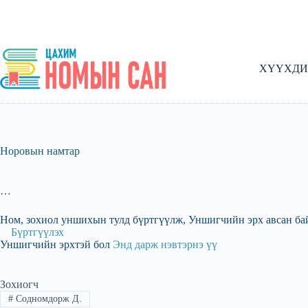
Skip
to
content
ХҮҮХДИ
Норовын намтар
…
Ном, зохиол уншихын тулд бүртгүүлж, Уншигчийн эрх авсан ба
Бүртгүүлэх
Уншигчийн эрхтэй бол
Энд дарж нэвтэрнэ үү
Зохиогч
#
Содномдорж Д.