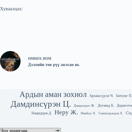
Хуваалцах:
ӨМНӨХ
НОМ
Дэлхийн төв рүү аялсан нь
Ардын аман зохиол
Аръяасүрэн Ч.
Батхуяг П
Дамдинсүрэн Ц.
Догмид Б.
Доржгото
Дашдондог Ж.
Неру Ж.
Со
Нацагдорж Д.
Нямбуу Х.
Сампилдэндэв Х.