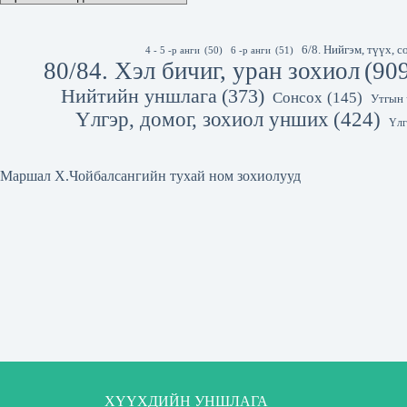
6/8. Нийгэм, түүх,
4 - 5 -р анги
(50)
6 -р анги
(51)
80/84. Хэл бичиг, уран зохиол
(90
Нийтийн уншлага
(373)
Сонсох
(145)
Утгын 
Үлгэр, домог, зохиол унших
(424)
Үлг
Маршал Х.Чойбалсангийн тухай ном зохиолууд
ХҮҮХДИЙН УНШЛАГА