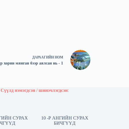
ДАРААГИЙН
НОМ
р хорин мянган бээр аялсан нь - 1
Сүүлд нэмэгдсэн / шинэчлэгдсэн
:
НГИЙН СУРАХ
10 -Р АНГИЙН СУРАХ
ЧГҮҮД
БИЧГҮҮД