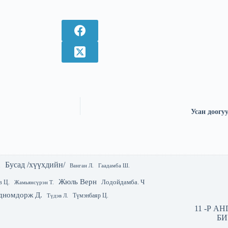
Усан доогуу
Бусад /хүүхдийн/
.
Гаадамба Ш.
Ванган Л.
Жюль Верн
Лодойдамба. Ч
в Ц.
Жамьянсүрэн Т.
дномдорж Д.
Түмэнбаяр Ц.
Түдэв Л.
11 -Р А
БИ