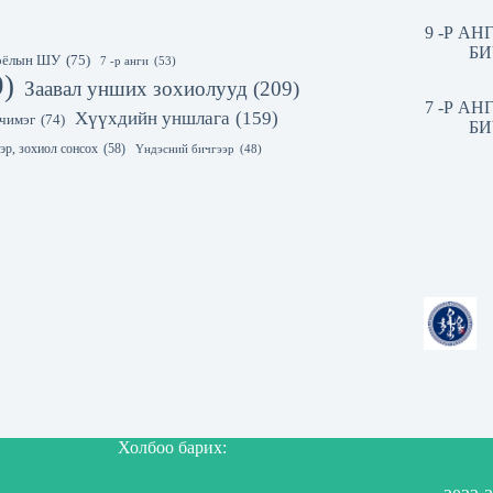
9 -Р А
БИ
 соёлын ШУ
(75)
7 -р анги
(53)
9)
Заавал унших зохиолууд
(209)
7 -Р А
Хүүхдийн уншлага
(159)
чимэг
(74)
БИ
эр, зохиол сонсох
(58)
Үндэсний бичгээр
(48)
Холбоо барих: