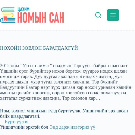
Skip
to
content
НОХОЙН ЗОВЛОН БАРАГДАХГҮЙ
2012 оны “Утгын чимэг” наадмын Тэргүүн байрын шагналт
Үдшийн орог бүрийгээр ноход боргож, сүүдрээ ноцох шахан
омогшиж гарав. Дуу дуугаа авалцан яргилдах чимээнд уул
нураах шахан, үхэр тугал зэлэндээ хавчина. Тэр бүхнийг
Балдуугийн Баатар нэрт зүрх цагаан хар нохой уриалан хавийн
амьтны цөсийг хөөргөж, өөрөө хоолойгоо сөөж, чихалзуураа
хатгатал сүржигнэж давхина. Тэр соёолон хар…
Ном, зохиол уншихын тулд бүртгүүлж, Уншигчийн эрх авсан
байх шаардлагатай.
Бүртгүүлэх
Уншигчийн эрхтэй бол
Энд дарж нэвтэрнэ үү