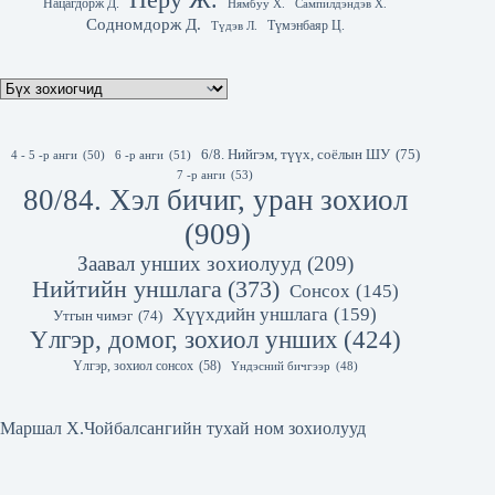
Нацагдорж Д.
Нямбуу Х.
Сампилдэндэв Х.
Содномдорж Д.
Түмэнбаяр Ц.
Түдэв Л.
6/8. Нийгэм, түүх, соёлын ШУ
(75)
4 - 5 -р анги
(50)
6 -р анги
(51)
7 -р анги
(53)
80/84. Хэл бичиг, уран зохиол
(909)
Заавал унших зохиолууд
(209)
Нийтийн уншлага
(373)
Сонсох
(145)
Хүүхдийн уншлага
(159)
Утгын чимэг
(74)
Үлгэр, домог, зохиол унших
(424)
Үлгэр, зохиол сонсох
(58)
Үндэсний бичгээр
(48)
Маршал Х.Чойбалсангийн тухай ном зохиолууд