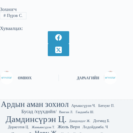
Зохиогч
#
Пүрэв С.
Хуваалцах:
ӨМНӨХ
ДАРААГИЙН
Ардын аман зохиол
Аръяасүрэн Ч.
Батхуяг П.
Бусад /хүүхдийн/
Гаадамба Ш.
Ванган Л.
Дамдинсүрэн Ц.
Догмид Б.
Дашдондог Ж.
Жюль Верн
Лодойдамба. Ч
Доржготов Ц.
Жамьянсүрэн Т.
Неру Ж.