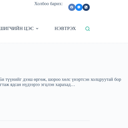
Холбоо барих:
ШИГЧИЙН ЦЭС
НЭВТРЭХ
 Би түүнийг дээш өргөж, шороо хөлс үнэртсэн холцруутай бор
багтаж ядсан нүдээрээ эгцлэн харахад…