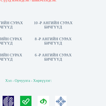
Сүүлд нэмэгдсэн / шинэчлэгдсэн
:
НГИЙН СУРАХ
10 -Р АНГИЙН СУРАХ
ЧГҮҮД
БИЧГҮҮД
НГИЙН СУРАХ
8 -Р АНГИЙН СУРАХ
ЧГҮҮД
БИЧГҮҮД
НГИЙН СУРАХ
6 -Р АНГИЙН СУРАХ
ЧГҮҮД
БИЧГҮҮД
Хэл - Орчуулга - Хөрвүүлэг: