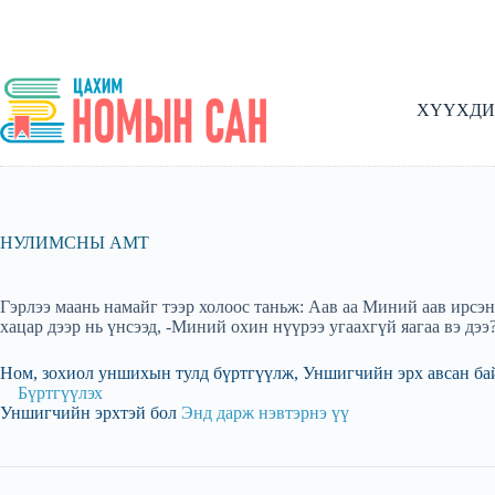
Skip
to
content
ХҮҮХДИ
НУЛИМСНЫ АМТ
Гэрлээ маань намайг тээр холоос таньж: Аав аа Миний аав ирсэн
хацар дээр нь үнсээд, -Миний охин нүүрээ угаахгүй яагаа вэ дээ
Ном, зохиол уншихын тулд бүртгүүлж, Уншигчийн эрх авсан ба
Бүртгүүлэх
Уншигчийн эрхтэй бол
Энд дарж нэвтэрнэ үү