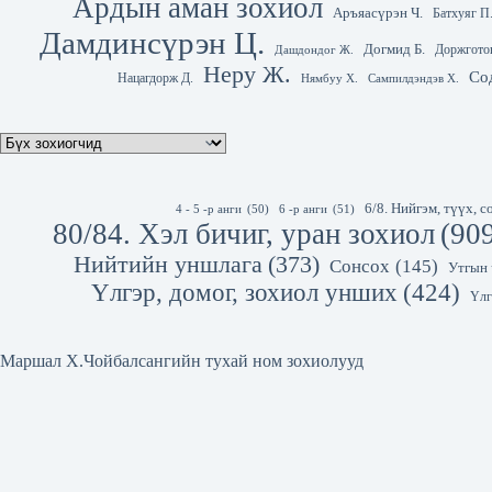
Ардын аман зохиол
Аръяасүрэн Ч.
Батхуяг П
Дамдинсүрэн Ц.
Догмид Б.
Доржгото
Дашдондог Ж.
Неру Ж.
Со
Нацагдорж Д.
Нямбуу Х.
Сампилдэндэв Х.
6/8. Нийгэм, түүх,
4 - 5 -р анги
(50)
6 -р анги
(51)
80/84. Хэл бичиг, уран зохиол
(90
Нийтийн уншлага
(373)
Сонсох
(145)
Утгын 
Үлгэр, домог, зохиол унших
(424)
Үлг
Маршал Х.Чойбалсангийн тухай ном зохиолууд