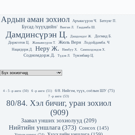
Ардын аман зохиол
Аръяасүрэн Ч.
Батхуяг П.
Бусад /хүүхдийн/
Гаадамба Ш.
Ванган Л.
Дамдинсүрэн Ц.
Догмид Б.
Дашдондог Ж.
Жюль Верн
Лодойдамба. Ч
Доржготов Ц.
Жамьянсүрэн Т.
Неру Ж.
Нацагдорж Д.
Нямбуу Х.
Сампилдэндэв Х.
Содномдорж Д.
Түмэнбаяр Ц.
Түдэв Л.
6/8. Нийгэм, түүх, соёлын ШУ
(75)
4 - 5 -р анги
(50)
6 -р анги
(51)
7 -р анги
(53)
80/84. Хэл бичиг, уран зохиол
(909)
Заавал унших зохиолууд
(209)
Нийтийн уншлага
(373)
Сонсох
(145)
Хүүхдийн уншлага
(159)
Утгын чимэг
(74)