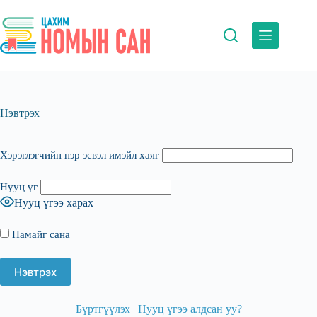
Skip
to
content
Нэвтрэх
Хэрэглэгчийн нэр эсвэл имэйл хаяг
Нууц үг
Нууц үгээ харах
Намайг сана
Бүртгүүлэх
|
Нууц үгээ алдсан уу?