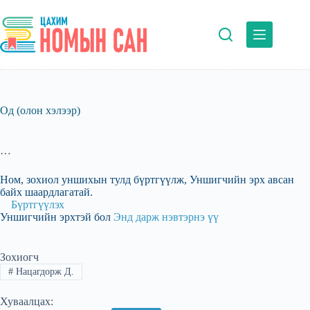
Skip
to
content
Од (олон хэлээр)
…
Ном, зохиол уншихын тулд бүртгүүлж, Уншигчийн эрх авсан
байх шаардлагатай.
Бүртгүүлэх
Уншигчийн эрхтэй бол
Энд дарж нэвтэрнэ үү
Зохиогч
#
Нацагдорж Д.
Хуваалцах: