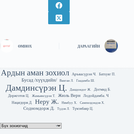
ӨМНӨХ
ДАРААГИЙН
Ардын аман зохиол
Аръяасүрэн Ч.
Батхуяг П.
Бусад /хүүхдийн/
Гаадамба Ш.
Ванган Л.
Дамдинсүрэн Ц.
Догмид Б.
Дашдондог Ж.
Жюль Верн
Лодойдамба. Ч
Доржготов Ц.
Жамьянсүрэн Т.
Неру Ж.
Нацагдорж Д.
Нямбуу Х.
Сампилдэндэв Х.
Содномдорж Д.
Түмэнбаяр Ц.
Түдэв Л.