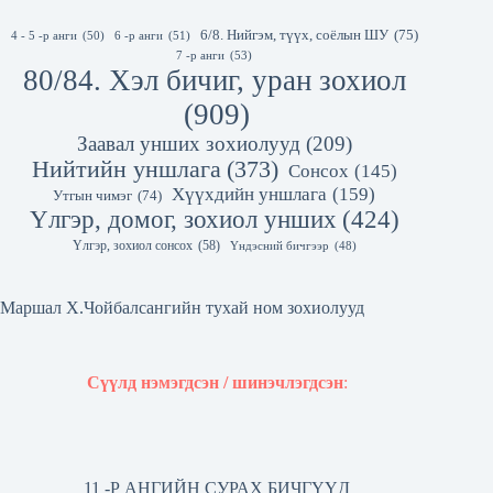
6/8. Нийгэм, түүх, соёлын ШУ
(75)
4 - 5 -р анги
(50)
6 -р анги
(51)
7 -р анги
(53)
80/84. Хэл бичиг, уран зохиол
(909)
Заавал унших зохиолууд
(209)
Нийтийн уншлага
(373)
Сонсох
(145)
Хүүхдийн уншлага
(159)
Утгын чимэг
(74)
Үлгэр, домог, зохиол унших
(424)
Үлгэр, зохиол сонсох
(58)
Үндэсний бичгээр
(48)
Маршал Х.Чойбалсангийн тухай ном зохиолууд
Сүүлд нэмэгдсэн / шинэчлэгдсэн
:
11 -Р АНГИЙН СУРАХ БИЧГҮҮД