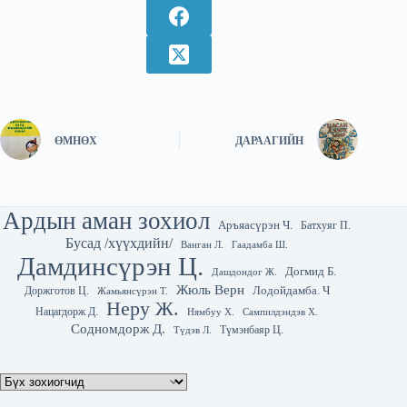
ӨМНӨХ
ДАРААГИЙН
Ардын аман зохиол
Аръяасүрэн Ч.
Батхуяг П.
Бусад /хүүхдийн/
Гаадамба Ш.
Ванган Л.
Дамдинсүрэн Ц.
Догмид Б.
Дашдондог Ж.
Жюль Верн
Лодойдамба. Ч
Доржготов Ц.
Жамьянсүрэн Т.
Неру Ж.
Нацагдорж Д.
Нямбуу Х.
Сампилдэндэв Х.
Содномдорж Д.
Түмэнбаяр Ц.
Түдэв Л.