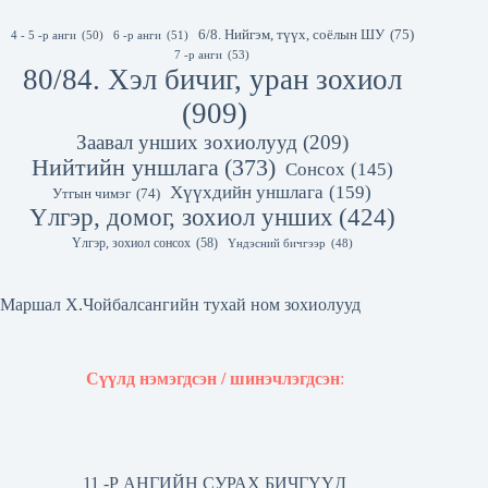
6/8. Нийгэм, түүх, соёлын ШУ
(75)
4 - 5 -р анги
(50)
6 -р анги
(51)
7 -р анги
(53)
80/84. Хэл бичиг, уран зохиол
(909)
Заавал унших зохиолууд
(209)
Нийтийн уншлага
(373)
Сонсох
(145)
Хүүхдийн уншлага
(159)
Утгын чимэг
(74)
Үлгэр, домог, зохиол унших
(424)
Үлгэр, зохиол сонсох
(58)
Үндэсний бичгээр
(48)
Маршал Х.Чойбалсангийн тухай ном зохиолууд
Сүүлд нэмэгдсэн / шинэчлэгдсэн
:
11 -Р АНГИЙН СУРАХ БИЧГҮҮД