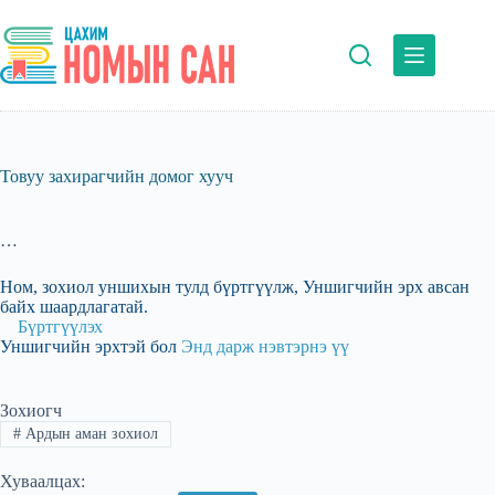
Skip
to
content
Товуу захирагчийн домог хууч
…
Ном, зохиол уншихын тулд бүртгүүлж, Уншигчийн эрх авсан
байх шаардлагатай.
Бүртгүүлэх
Уншигчийн эрхтэй бол
Энд дарж нэвтэрнэ үү
Зохиогч
#
Ардын аман зохиол
Хуваалцах: