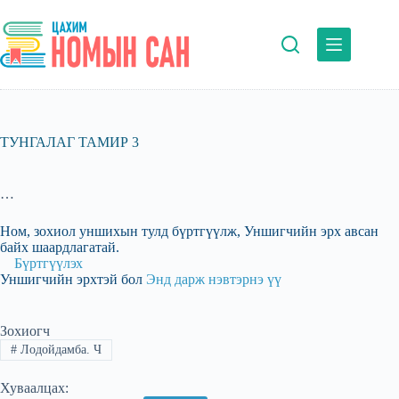
Skip
to
content
ТУНГАЛАГ ТАМИР 3
…
Ном, зохиол уншихын тулд бүртгүүлж, Уншигчийн эрх авсан
байх шаардлагатай.
Бүртгүүлэх
Уншигчийн эрхтэй бол
Энд дарж нэвтэрнэ үү
Зохиогч
#
Лодойдамба. Ч
Хуваалцах: