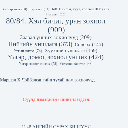
6/8. Нийгэм, түүх, соёлын ШУ
(75)
4 - 5 -р анги
(50)
6 -р анги
(51)
7 -р анги
(53)
80/84. Хэл бичиг, уран зохиол
(909)
Заавал унших зохиолууд
(209)
Нийтийн уншлага
(373)
Сонсох
(145)
Хүүхдийн уншлага
(159)
Утгын чимэг
(74)
Үлгэр, домог, зохиол унших
(424)
Үлгэр, зохиол сонсох
(58)
Үндэсний бичгээр
(48)
Маршал Х.Чойбалсангийн тухай ном зохиолууд
Сүүлд нэмэгдсэн / шинэчлэгдсэн
:
11 -Р АНГИЙН СУРАХ БИЧГҮҮД