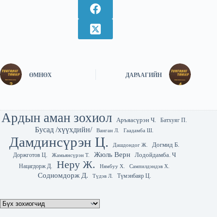
ӨМНӨХ
ДАРААГИЙН
Ардын аман зохиол
Аръяасүрэн Ч.
Батхуяг П.
Бусад /хүүхдийн/
Гаадамба Ш.
Ванган Л.
Дамдинсүрэн Ц.
Догмид Б.
Дашдондог Ж.
Жюль Верн
Лодойдамба. Ч
Доржготов Ц.
Жамьянсүрэн Т.
Неру Ж.
Нацагдорж Д.
Нямбуу Х.
Сампилдэндэв Х.
Содномдорж Д.
Түмэнбаяр Ц.
Түдэв Л.