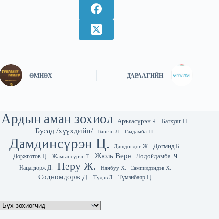
ӨМНӨХ
ДАРААГИЙН
Ардын аман зохиол
Аръяасүрэн Ч.
Батхуяг П.
Бусад /хүүхдийн/
Гаадамба Ш.
Ванган Л.
Дамдинсүрэн Ц.
Догмид Б.
Дашдондог Ж.
Жюль Верн
Лодойдамба. Ч
Доржготов Ц.
Жамьянсүрэн Т.
Неру Ж.
Нацагдорж Д.
Нямбуу Х.
Сампилдэндэв Х.
Содномдорж Д.
Түмэнбаяр Ц.
Түдэв Л.