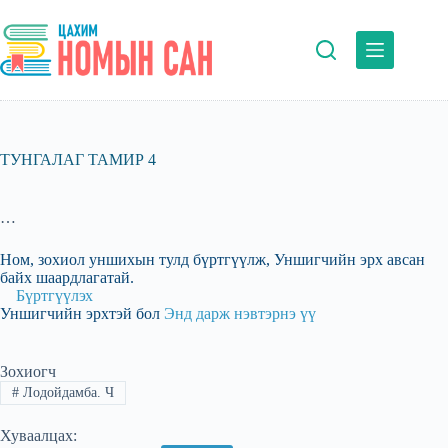
Skip
to
content
ТУНГАЛАГ ТАМИР 4
…
Ном, зохиол уншихын тулд бүртгүүлж, Уншигчийн эрх авсан
байх шаардлагатай.
Бүртгүүлэх
Уншигчийн эрхтэй бол
Энд дарж нэвтэрнэ үү
Зохиогч
#
Лодойдамба. Ч
Хуваалцах: