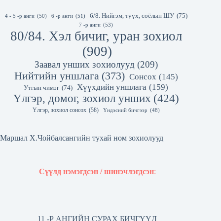
6/8. Нийгэм, түүх, соёлын ШУ
(75)
4 - 5 -р анги
(50)
6 -р анги
(51)
7 -р анги
(53)
80/84. Хэл бичиг, уран зохиол
(909)
Заавал унших зохиолууд
(209)
Нийтийн уншлага
(373)
Сонсох
(145)
Хүүхдийн уншлага
(159)
Утгын чимэг
(74)
Үлгэр, домог, зохиол унших
(424)
Үлгэр, зохиол сонсох
(58)
Үндэсний бичгээр
(48)
Маршал Х.Чойбалсангийн тухай ном зохиолууд
Сүүлд нэмэгдсэн / шинэчлэгдсэн
:
11 -Р АНГИЙН СУРАХ БИЧГҮҮД