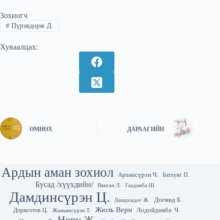
Зохиогч
#
Пүрэвдорж Д.
Хуваалцах:
ӨМНӨХ
ДАРААГИЙН
Ардын аман зохиол
Аръяасүрэн Ч.
Батхуяг П.
Бусад /хүүхдийн/
Гаадамба Ш.
Ванган Л.
Дамдинсүрэн Ц.
Догмид Б.
Дашдондог Ж.
Жюль Верн
Лодойдамба. Ч
Доржготов Ц.
Жамьянсүрэн Т.
Неру Ж.