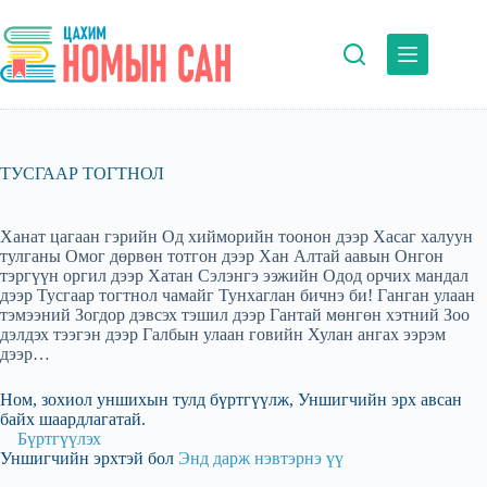
Skip
to
content
ТУСГААР ТОГТНОЛ
Ханат цагаан гэрийн Од хийморийн тоонон дээр Хасаг халуун
тулганы Омог дөрвөн тотгон дээр Хан Алтай аавын Онгон
тэргүүн оргил дээр Хатан Сэлэнгэ ээжийн Одод орчих мандал
дээр Тусгаар тогтнол чамайг Тунхаглан бичнэ би! Ганган улаан
тэмээний Зогдор дэвсэх тэшил дээр Гантай мөнгөн хэтний Зоо
дэлдэх тээгэн дээр Галбын улаан говийн Хулан ангах ээрэм
дээр…
Ном, зохиол уншихын тулд бүртгүүлж, Уншигчийн эрх авсан
байх шаардлагатай.
Бүртгүүлэх
Уншигчийн эрхтэй бол
Энд дарж нэвтэрнэ үү