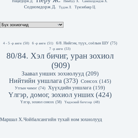
Нацагдорж Д.
Нямбуу Х.
Сампилдэндэв Х.
Содномдорж Д.
Түмэнбаяр Ц.
Түдэв Л.
6/8. Нийгэм, түүх, соёлын ШУ
(75)
4 - 5 -р анги
(50)
6 -р анги
(51)
7 -р анги
(53)
80/84. Хэл бичиг, уран зохиол
(909)
Заавал унших зохиолууд
(209)
Нийтийн уншлага
(373)
Сонсох
(145)
Хүүхдийн уншлага
(159)
Утгын чимэг
(74)
Үлгэр, домог, зохиол унших
(424)
Үлгэр, зохиол сонсох
(58)
Үндэсний бичгээр
(48)
Маршал Х.Чойбалсангийн тухай ном зохиолууд