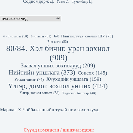
Содномдорж Д.
Түмэнбаяр Ц.
Түдэв Л.
6/8. Нийгэм, түүх, соёлын ШУ
(75)
4 - 5 -р анги
(50)
6 -р анги
(51)
7 -р анги
(53)
80/84. Хэл бичиг, уран зохиол
(909)
Заавал унших зохиолууд
(209)
Нийтийн уншлага
(373)
Сонсох
(145)
Хүүхдийн уншлага
(159)
Утгын чимэг
(74)
Үлгэр, домог, зохиол унших
(424)
Үлгэр, зохиол сонсох
(58)
Үндэсний бичгээр
(48)
Маршал Х.Чойбалсангийн тухай ном зохиолууд
Сүүлд нэмэгдсэн / шинэчлэгдсэн
: