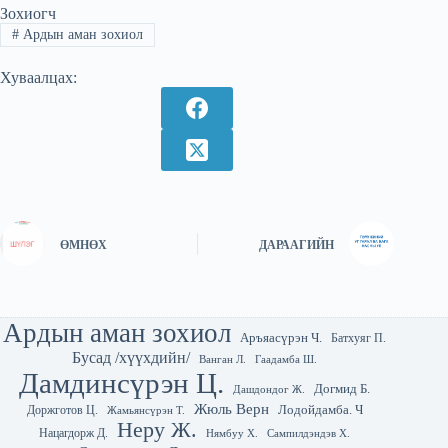
Зохиогч
#
Ардын аман зохиол
Хуваалцах:
ӨМНӨХ
ДАРААГИЙН
Ардын аман зохиол
Аръяасүрэн Ч.
Батхуяг П.
Бусад /хүүхдийн/
Гаадамба Ш.
Ванган Л.
Дамдинсүрэн Ц.
Догмид Б.
Дашдондог Ж.
Жюль Верн
Лодойдамба. Ч
Доржготов Ц.
Жамьянсүрэн Т.
Неру Ж.
Нацагдорж Д.
Нямбуу Х.
Сампилдэндэв Х.