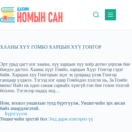
Skip
to
content
ХААНЫ ХҮҮ ГОМБО ХАРЦЫН ХҮҮ ГОНГОР
Эрт урьд цагт нэг хааны, хүү харцын хүү хоёр дотно үерхэж бие
биедээ дасчээ. Хааны хүүг Гомбо, харцын Хүүг Гонгор гэдэг
байв. Харцын хүү Гонгорын эцэг эх цувраад үхэж Гонгор
ганцаар үлджээ. Тэгээд нэг өдөр Гомбодоо хэлсэн нь, За Гомбо
минь! Найз нь одоо санаж сарвайх хүнгүй гон бие гозон толгой
боллоо. Тэгэхээр надад энд…
Ном, зохиол уншихын тулд бүртгүүлж, Уншигчийн эрх авсан
байх шаардлагатай.
Бүртгүүлэх
Уншигчийн эрхтэй бол
Энд дарж нэвтэрнэ үү