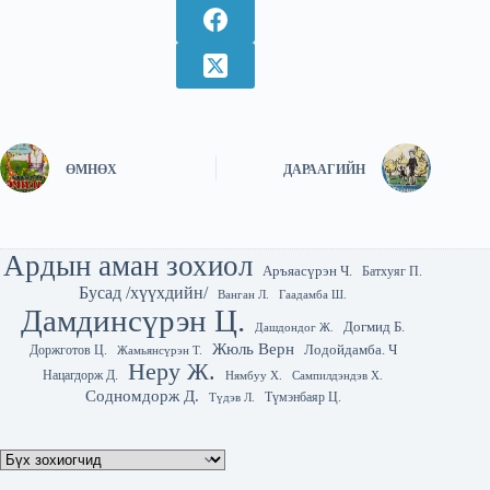
ӨМНӨХ
ДАРААГИЙН
Ардын аман зохиол
Аръяасүрэн Ч.
Батхуяг П.
Бусад /хүүхдийн/
Гаадамба Ш.
Ванган Л.
Дамдинсүрэн Ц.
Догмид Б.
Дашдондог Ж.
Жюль Верн
Лодойдамба. Ч
Доржготов Ц.
Жамьянсүрэн Т.
Неру Ж.
Нацагдорж Д.
Нямбуу Х.
Сампилдэндэв Х.
Содномдорж Д.
Түмэнбаяр Ц.
Түдэв Л.