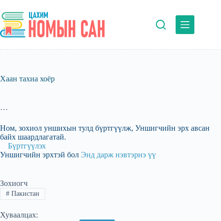
Skip
to
content
Хаан тахиа хоёр
…
Ном, зохиол уншихын тулд бүртгүүлж, Уншигчийн эрх авсан
байх шаардлагатай.
Бүртгүүлэх
Уншигчийн эрхтэй бол
Энд дарж нэвтэрнэ үү
Зохиогч
#
Пакистан
Хуваалцах: