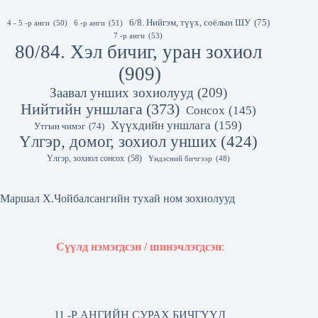
6/8. Нийгэм, түүх, соёлын ШУ
(75)
4 - 5 -р анги
(50)
6 -р анги
(51)
7 -р анги
(53)
80/84. Хэл бичиг, уран зохиол
(909)
Заавал унших зохиолууд
(209)
Нийтийн уншлага
(373)
Сонсох
(145)
Хүүхдийн уншлага
(159)
Утгын чимэг
(74)
Үлгэр, домог, зохиол унших
(424)
Үлгэр, зохиол сонсох
(58)
Үндэсний бичгээр
(48)
Маршал Х.Чойбалсангийн тухай ном зохиолууд
Сүүлд нэмэгдсэн / шинэчлэгдсэн
:
11 -Р АНГИЙН СУРАХ БИЧГҮҮД