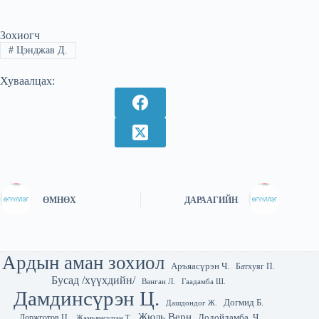
Зохиогч
#
Цэнджав Д.
Хуваалцах:
ӨМНӨХ
ДАРААГИЙН
Ардын аман зохиол
Аръяасүрэн Ч.
Батхуяг П.
Бусад /хүүхдийн/
Гаадамба Ш.
Ванган Л.
Дамдинсүрэн Ц.
Догмид Б.
Дашдондог Ж.
Жюль Верн
Лодойдамба. Ч
Доржготов Ц.
Жамьянсүрэн Т.