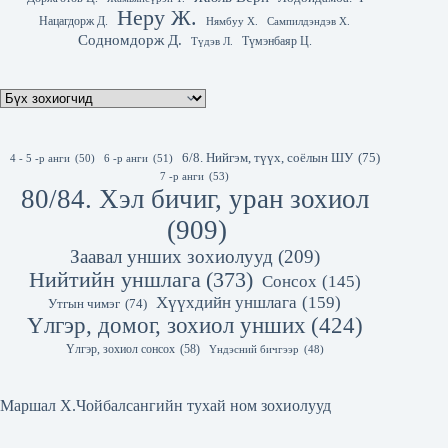
Неру Ж.
Нацагдорж Д.
Нямбуу Х.
Сампилдэндэв Х.
Содномдорж Д.
Түмэнбаяр Ц.
Түдэв Л.
6/8. Нийгэм, түүх, соёлын ШУ
(75)
4 - 5 -р анги
(50)
6 -р анги
(51)
7 -р анги
(53)
80/84. Хэл бичиг, уран зохиол
(909)
Заавал унших зохиолууд
(209)
Нийтийн уншлага
(373)
Сонсох
(145)
Хүүхдийн уншлага
(159)
Утгын чимэг
(74)
Үлгэр, домог, зохиол унших
(424)
Үлгэр, зохиол сонсох
(58)
Үндэсний бичгээр
(48)
Маршал Х.Чойбалсангийн тухай ном зохиолууд