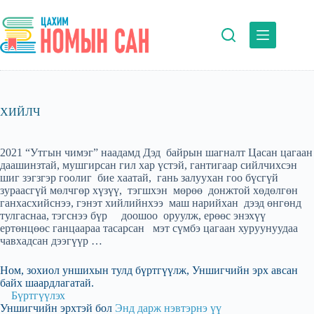
Skip
to
content
ХИЙЛЧ
2021 “Утгын чимэг” наадамд Дэд байрын шагналт Цасан цагаан
даашинзтай, мушгирсан гил хар үстэй, гантигаар сийлчихсэн
шиг зэгзгэр гоолиг бие хаатай, гань залуухан гоо бүсгүй
зураасгүй мөлчгөр хүзүү, тэгшхэн мөрөө донжтой хөдөлгөн
ганхасхийснээ, гэнэт хийлийнхээ маш нарийхан дээд өнгөнд
тулгаснаа, тэгснээ бүр доошоо оруулж, ерөөс энэхүү
ертөнцөөс ганцаараа тасарсан мэт сүмбэ цагаан хуруунуудаа
чавхадсан дээгүүр …
Ном, зохиол уншихын тулд бүртгүүлж, Уншигчийн эрх авсан
байх шаардлагатай.
Бүртгүүлэх
Уншигчийн эрхтэй бол
Энд дарж нэвтэрнэ үү