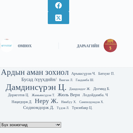
ӨМНӨХ
ДАРААГИЙН
Ардын аман зохиол
Аръяасүрэн Ч.
Батхуяг П.
Бусад /хүүхдийн/
Гаадамба Ш.
Ванган Л.
Дамдинсүрэн Ц.
Догмид Б.
Дашдондог Ж.
Жюль Верн
Лодойдамба. Ч
Доржготов Ц.
Жамьянсүрэн Т.
Неру Ж.
Нацагдорж Д.
Нямбуу Х.
Сампилдэндэв Х.
Содномдорж Д.
Түмэнбаяр Ц.
Түдэв Л.