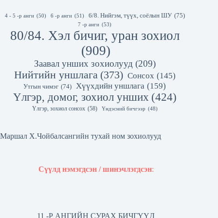
6/8. Нийгэм, түүх, соёлын ШУ
(75)
4 - 5 -р анги
(50)
6 -р анги
(51)
7 -р анги
(53)
80/84. Хэл бичиг, уран зохиол
(909)
Заавал унших зохиолууд
(209)
Нийтийн уншлага
(373)
Сонсох
(145)
Хүүхдийн уншлага
(159)
Утгын чимэг
(74)
Үлгэр, домог, зохиол унших
(424)
Үлгэр, зохиол сонсох
(58)
Үндэсний бичгээр
(48)
Маршал Х.Чойбалсангийн тухай ном зохиолууд
Сүүлд нэмэгдсэн / шинэчлэгдсэн
:
11 -Р АНГИЙН СУРАХ БИЧГҮҮД