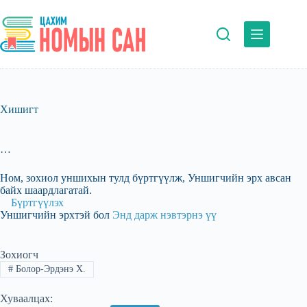
Skip
to
content
Хишигт
…
Ном, зохиол уншихын тулд бүртгүүлж, Уншигчийн эрх авсан
байх шаардлагатай.
Бүртгүүлэх
Уншигчийн эрхтэй бол
Энд дарж нэвтэрнэ үү
Зохиогч
#
Болор-Эрдэнэ Х.
Хуваалцах: