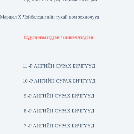
Үлгэр, зохиол сонсох
(58)
Үндэсний бичгээр
(48)
Маршал Х.Чойбалсангийн тухай ном зохиолууд
Сүүлд нэмэгдсэн / шинэчлэгдсэн
:
11 -Р АНГИЙН СУРАХ БИЧГҮҮД
10 -Р АНГИЙН СУРАХ БИЧГҮҮД
9 -Р АНГИЙН СУРАХ БИЧГҮҮД
8 -Р АНГИЙН СУРАХ БИЧГҮҮД
7 -Р АНГИЙН СУРАХ БИЧГҮҮД