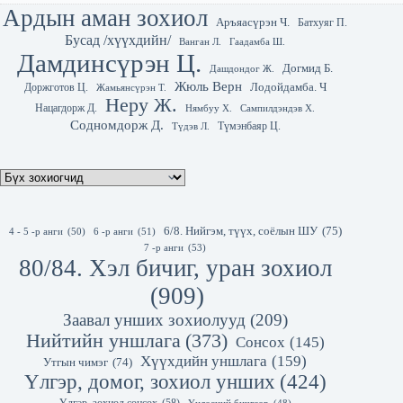
Ардын аман зохиол
Аръяасүрэн Ч.
Батхуяг П.
Бусад /хүүхдийн/
Гаадамба Ш.
Ванган Л.
Дамдинсүрэн Ц.
Догмид Б.
Дашдондог Ж.
Жюль Верн
Лодойдамба. Ч
Доржготов Ц.
Жамьянсүрэн Т.
Неру Ж.
Нацагдорж Д.
Нямбуу Х.
Сампилдэндэв Х.
Содномдорж Д.
Түмэнбаяр Ц.
Түдэв Л.
6/8. Нийгэм, түүх, соёлын ШУ
(75)
4 - 5 -р анги
(50)
6 -р анги
(51)
7 -р анги
(53)
80/84. Хэл бичиг, уран зохиол
(909)
Заавал унших зохиолууд
(209)
Нийтийн уншлага
(373)
Сонсох
(145)
Хүүхдийн уншлага
(159)
Утгын чимэг
(74)
Үлгэр, домог, зохиол унших
(424)