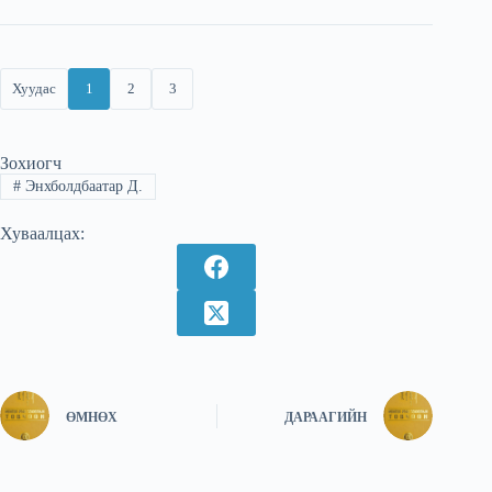
Хуудас
1
2
3
Зохиогч
#
Энхболдбаатар Д.
Хуваалцах:
ӨМНӨХ
ДАРААГИЙН