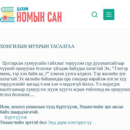
Skip
to
content
ХОНГИЛЫН МУХРЫН ТАСАЛГАА
Цугларсан хүмүүсийн гайхлыг төрүүлэм сүр дуулиантайгаар
түүний оршуулах ёслолыг үйлдэж байхдаа хатагтай Эх, “Тэнгэр
минь, тэр хэн байв аа..?” хэмээн уулга алджээ. Тэр жилийн зун
хатагтай Эх өвлийн байшиндаа орь ганцаар нярайлж нэгэн хүү
төрүүлснийг яагаад ч юм хэн ч мэдээгүй билээ. Үл мэдэгдэх
шалтгаанаар хүмүүсээс нууж хүүгээ асран тойлоход нь оршуулах
ёслол болохоос…
Ном, зохиол уншихын тулд бүртгүүлж, Уншигчийн эрх авсан
байх шаардлагатай.
Бүртгүүлэх
Уншигчийн эрхтэй бол
Энд дарж нэвтэрнэ үү