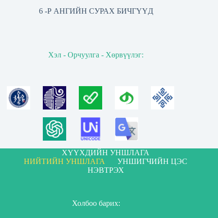
6 -Р АНГИЙН СУРАХ БИЧГҮҮД
Хэл - Орчуулга - Хөрвүүлэг:
ХҮҮХДИЙН УНШЛАГА
НИЙТИЙН УНШЛАГА
УНШИГЧИЙН ЦЭС
НЭВТРЭХ
Холбоо барих: