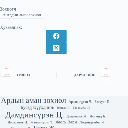
Зохиогч
#
Ардын аман зохиол
Хуваалцах:
ӨМНӨХ
ДАРААГИЙН
Ардын аман зохиол
Аръяасүрэн Ч.
Батхуяг П.
Бусад /хүүхдийн/
Гаадамба Ш.
Ванган Л.
Дамдинсүрэн Ц.
Догмид Б.
Дашдондог Ж.
Жюль Верн
Лодойдамба. Ч
Доржготов Ц.
Жамьянсүрэн Т.
Неру Ж.