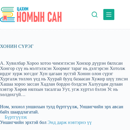
Skip
to
content
ХОНИН СҮРЭГ
А. Хувилбар Хороо хотоо чимэглэсэн Хонхор дүүрэн бялхсан
Хонгор сүү нь мэлтэлзсэн Хоормог тараг нь дэлгэрсэн Хотолж
ирдэг хурж зогсдог Хун цагаан зүстэй Хонин олон сүрэг
Хургалж төллөх үед нь Хуурай бууц базаасан Хужир шүү зэхсэн
Хашаа хороо зассан Хадлан бордоо бэлдсэн Халууцам дулаан
хэвтэр Хөрөв нялхын тасалгаа Уут, угж хүртэл бэлэн Ус нь
хөлдөхгүй…
Ном, зохиол уншихын тулд бүртгүүлж, Уншигчийн эрх авсан
байх шаардлагатай.
Бүртгүүлэх
Уншигчийн эрхтэй бол
Энд дарж нэвтэрнэ үү