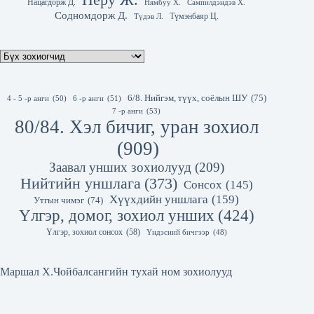
Нацагдорж Д.
Нямбуу Х.
Сампилдэндэв Х.
Содномдорж Д.
Түмэнбаяр Ц.
Түдэв Л.
6/8. Нийгэм, түүх, соёлын ШУ
(75)
4 - 5 -р анги
(50)
6 -р анги
(51)
7 -р анги
(53)
80/84. Хэл бичиг, уран зохиол
(909)
Заавал унших зохиолууд
(209)
Нийтийн уншлага
(373)
Сонсох
(145)
Хүүхдийн уншлага
(159)
Утгын чимэг
(74)
Үлгэр, домог, зохиол унших
(424)
Үлгэр, зохиол сонсох
(58)
Үндэсний бичгээр
(48)
Маршал Х.Чойбалсангийн тухай ном зохиолууд