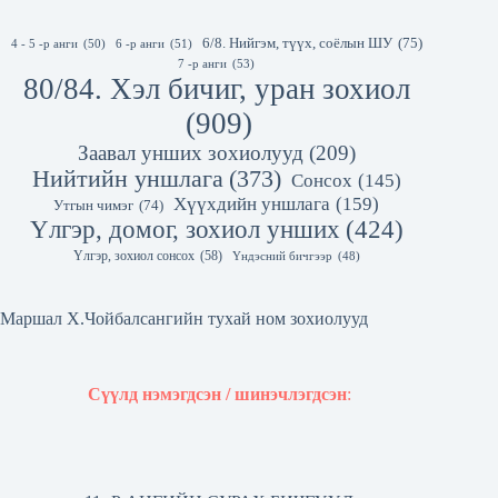
6/8. Нийгэм, түүх, соёлын ШУ
(75)
4 - 5 -р анги
(50)
6 -р анги
(51)
7 -р анги
(53)
80/84. Хэл бичиг, уран зохиол
(909)
Заавал унших зохиолууд
(209)
Нийтийн уншлага
(373)
Сонсох
(145)
Хүүхдийн уншлага
(159)
Утгын чимэг
(74)
Үлгэр, домог, зохиол унших
(424)
Үлгэр, зохиол сонсох
(58)
Үндэсний бичгээр
(48)
Маршал Х.Чойбалсангийн тухай ном зохиолууд
Сүүлд нэмэгдсэн / шинэчлэгдсэн
: