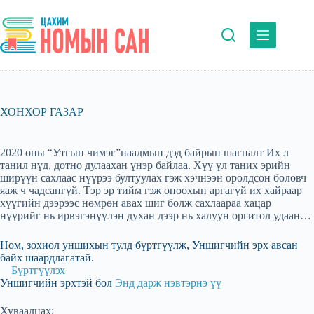
Skip
to
content
ХОНХОР ГАЗАР
2020 оны “Утгын чимэг”наадмын дэд байрын шагналт Их л
танил нүд, дотно дулаахан үнэр байлаа. Хүү үл таних эрийн
ширүүн сахлаас нүүрээ бултуулах гэж хэчнээн оролдсон боловч
яаж ч чадсангүй. Тэр эр тийм гэж оноохын аргагүй их хайраар
хүүгийн дээрээс нөмрөн авах шиг болж сахлаараа хацар
нүүрийг нь ирвэгэнүүлэн духан дээр нь халуун оргитол удаан…
Ном, зохиол уншихын тулд бүртгүүлж, Уншигчийн эрх авсан
байх шаардлагатай.
Бүртгүүлэх
Уншигчийн эрхтэй бол
Энд дарж нэвтэрнэ үү
Хуваалцах: