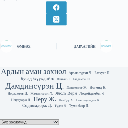
ӨМНӨХ
ДАРААГИЙН
Ардын аман зохиол
Аръяасүрэн Ч.
Батхуяг П.
Бусад /хүүхдийн/
Гаадамба Ш.
Ванган Л.
Дамдинсүрэн Ц.
Догмид Б.
Дашдондог Ж.
Жюль Верн
Лодойдамба. Ч
Доржготов Ц.
Жамьянсүрэн Т.
Неру Ж.
Нацагдорж Д.
Нямбуу Х.
Сампилдэндэв Х.
Содномдорж Д.
Түмэнбаяр Ц.
Түдэв Л.